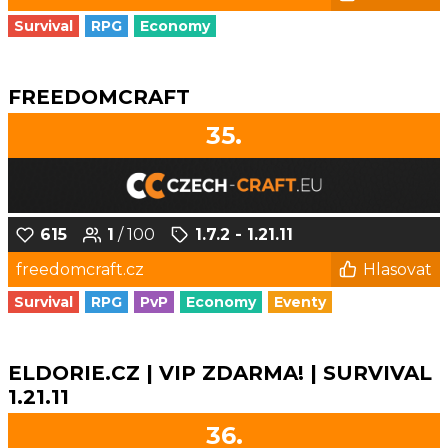
Survival
RPG
Economy
FREEDOMCRAFT
35.
615
1
/ 100
1.7.2 - 1.21.11
freedomcraft.cz
Hlasovat
Survival
RPG
PvP
Economy
Eventy
ELDORIE.CZ | VIP ZDARMA! | SURVIVAL
1.21.11
36.