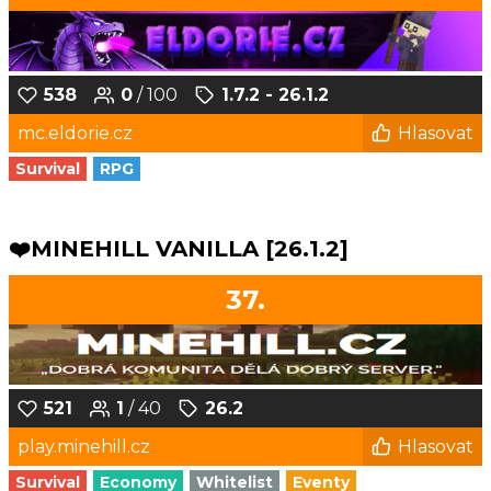
538
0
/ 100
1.7.2 - 26.1.2
mc.eldorie.cz
Hlasovat
Survival
RPG
❤️MINEHILL VANILLA [26.1.2]
37.
521
1
/ 40
26.2
play.minehill.cz
Hlasovat
Survival
Economy
Whitelist
Eventy