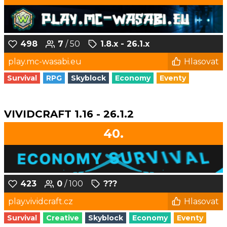
498
7
/ 50
1.8.x - 26.1.x
play.mc-wasabi.eu
Hlasovat
Survival
RPG
Skyblock
Economy
Eventy
VIVIDCRAFT 1.16 - 26.1.2
40.
423
0
/ 100
???
play.vividcraft.cz
Hlasovat
Survival
Creative
Skyblock
Economy
Eventy