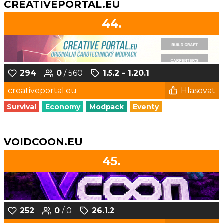
CREATIVEPORTAL.EU
44.
294
0
/ 560
1.5.2 - 1.20.1
creativeportal.eu
Hlasovat
Survival
Economy
Modpack
Eventy
VOIDCOON.EU
45.
252
0
/ 0
26.1.2