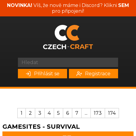
NOVINKA!
Víš, že nově máme i Discord? Klikni
SEM
pro připojení!
Přihlásit se
Registrace
1
2
3
4
5
6
7
...
173
174
GAMESITES - SURVIVAL