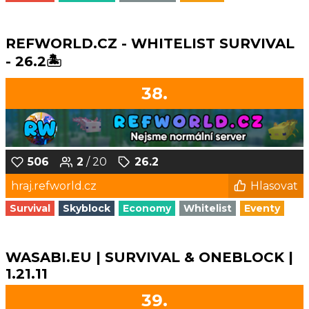
REFWORLD.CZ - WHITELIST SURVIVAL
- 26.2🏝️
38.
506
2
/ 20
26.2
hraj.refworld.cz
Hlasovat
Survival
Skyblock
Economy
Whitelist
Eventy
WASABI.EU | SURVIVAL & ONEBLOCK |
1.21.11
39.