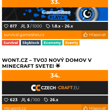
33.
817
3
/ 1000
1.8.x - 26.x
survival.gamesites.cz
Hlasovat
Survival
Skyblock
Economy
Eventy
WONT.CZ – TVOJ NOVÝ DOMOV V
MINECRAFT SVETE! 🌟
34.
623
6
/ 100
26.x
mc.wont.cz
Hlasovat