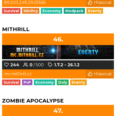
89.203.249.29:25566
Hlasovat
Survival
Minihry
Economy
Modpack
Eventy
MITHRILL
46.
244
0
/ 500
1.7.2 - 26.1.2
mc.mithrill.cz
Hlasovat
Survival
PvP
Economy
Doly
Eventy
ZOMBIE APOCALYPSE
47.