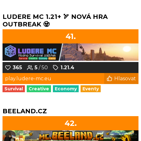
LUDERE MC 1.21+ 🏹 NOVÁ HRA
OUTBREAK 🧟
41.
365
5
/ 50
1.21.4
play.ludere-mc.eu
Hlasovat
Survival
Creative
Economy
Eventy
BEELAND.CZ
42.