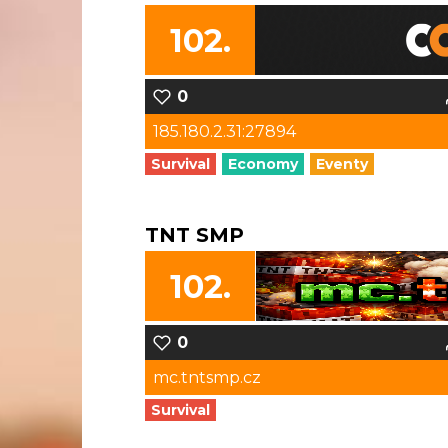
102.
0
185.180.2.31:27894
Survival
Economy
Eventy
TNT SMP
102.
0
mc.tntsmp.cz
Survival