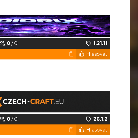
0
/ 0
1.21.11
Hlasovat
0
/ 0
26.1.2
Hlasovat