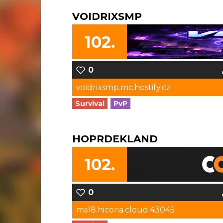
VOIDRIXSMP
102.
0
voidrixsmp.mc.hostify.cz
Survival
PvP
HOPRDEKLAND
102.
0
ms18.hicoria.cloud:43045