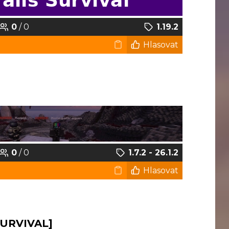
0
/ 0
1.19.2
Hlasovat
0
/ 0
1.7.2 - 26.1.2
Hlasovat
SURVIVAL]