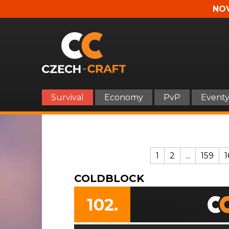
NOV
Survival
Economy
PvP
Event
1
2
...
159
1
COLDBLOCK
102.