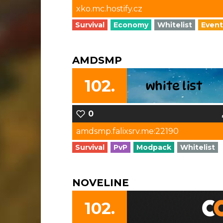
xko.mc.hostify.cz
Survival
Economy
Whitelist
Event
AMDSMP
102.
0
amdsmp.falixsrv.me:22190
Survival
PvP
Modpack
Whitelist
NOVELINE
102.