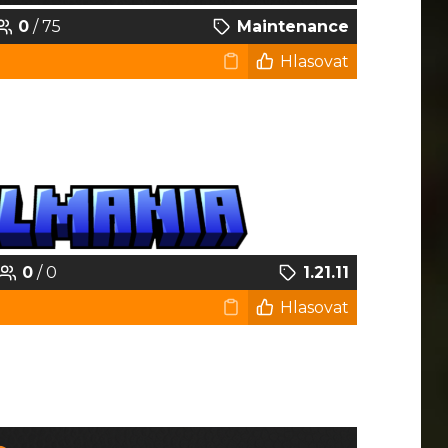
0
/ 75
Maintenance
Hlasovat
0
/ 0
1.21.11
Hlasovat