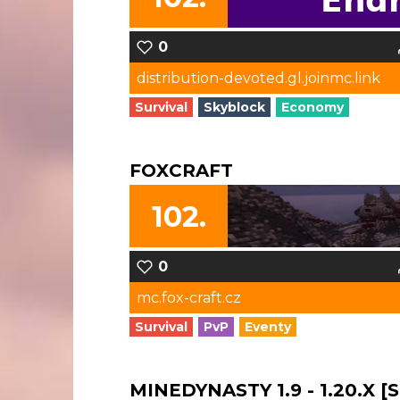
0
distribution-devoted.gl.joinmc.link
Survival
Skyblock
Economy
FOXCRAFT
102.
0
mc.fox-craft.cz
Survival
PvP
Eventy
MINEDYNASTY 1.9 - 1.20.X [