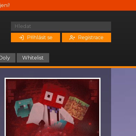
jení!
Přihlásit se
Registrace
Doly
Whitelist