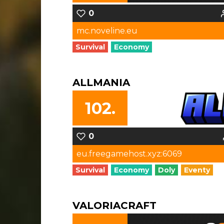
0
mc.noveline.eu
Survival
Economy
ALLMANIA
102.
0
eu.freegamehost.xyz:6069
Survival
Economy
Doly
Eventy
VALORIACRAFT