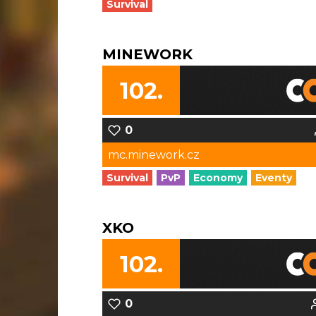
Survival
MINEWORK
102.
0
mc.minework.cz
Survival
PvP
Economy
Eventy
XKO
102.
0