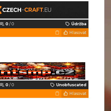
0
/ 0
Údržba
Hlasovat
0
/ 0
Unobfuscated
Hlasovat