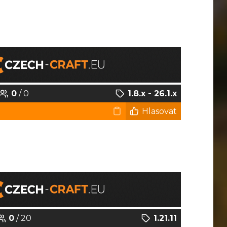
0
/ 0
1.8.x - 26.1.x
Hlasovat
0
/ 20
1.21.11