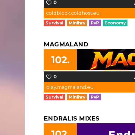
0
coldblock.coldhost.eu
Survival
Minihry
PvP
Economy
MAGMALAND
102.
0
play.magmaland.eu
Survival
Minihry
PvP
ENDRALIS MIXES
102.