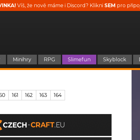
INKA!
Víš, že nově máme i Discord? Klikni
SEM
pro připo
y
Minihry
RPG
Slimefun
Skyblock
60
161
162
163
164