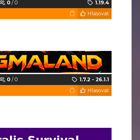
0
/ 0
1.19.4
Hlasovat
0
/ 0
1.7.2 - 26.1.1
Hlasovat