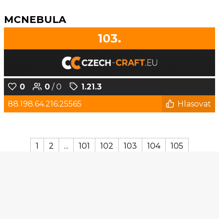
MCNEBULA
103.
0
0
/ 0
1.21.3
88.198.64.216:25565
Hlasovat
1
2
...
101
102
103
104
105
© Czech-Craft.eu 2011 - 2026
Operated & Developed by
Speedy11CZ