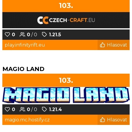
103.
0
0
/ 0
1.21.5
play.infinityrift.eu
Hlasovat
MAGIO LAND
103.
0
0
/ 0
1.21.4
magio.mc.hostify.cz
Hlasovat