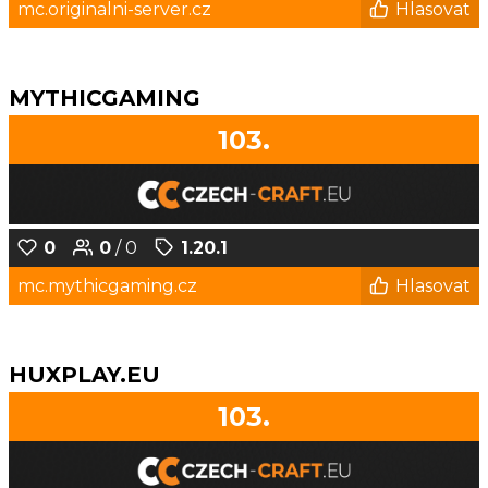
mc.originalni-server.cz
Hlasovat
MYTHICGAMING
103.
0
0
/ 0
1.20.1
mc.mythicgaming.cz
Hlasovat
HUXPLAY.EU
103.