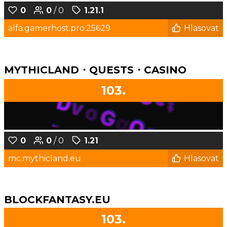
0
0
/ 0
1.21.1
alfa.gamerhost.pro:25629
Hlasovat
MYTHICLAND・QUESTS・CASINO
103.
0
0
/ 0
1.21
mc.mythicland.eu
Hlasovat
BLOCKFANTASY.EU
103.