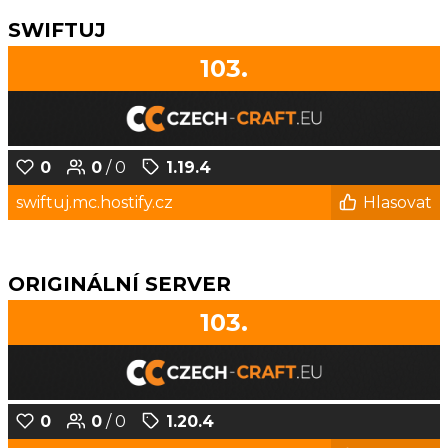
SWIFTUJ
103.
0
0
/ 0
1.19.4
swiftuj.mc.hostify.cz
Hlasovat
ORIGINÁLNÍ SERVER
103.
0
0
/ 0
1.20.4