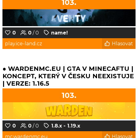
103.
0
0
/ 0
name!
play.ice-land.cz
Hlasovat
● WARDENMC.EU | GTA V MINECAFTU |
KONCEPT, KTERÝ V ČESKU NEEXISTUJE
| VERZE: 1.16.5
103.
0
0
/ 0
1.8.x - 1.19.x
mc.wardenmc.eu
Hlasovat