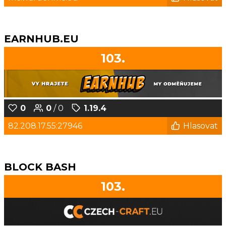
EARNHUB.EU
103.
0
0
/ 0
1.19.4
82.208.17.55:27946
Hlasovat
BLOCK BASH
103.