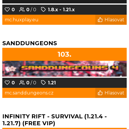
0
0
/ 0
1.8.x - 1.21.x
mc.huxplay.eu
Hlasovat
SANDDUNGEONS
103.
0
0
/ 0
1.21
mc.sanddungeons.cz
Hlasovat
INFINITY RIFT - SURVIVAL (1.21.4 -
1.21.7) (FREE VIP)