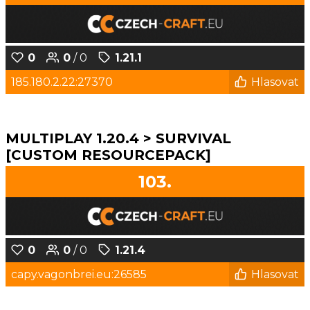
0
0
/ 0
1.21.1
185.180.2.22:27370
Hlasovat
MULTIPLAY 1.20.4 > SURVIVAL
[CUSTOM RESOURCEPACK]
103.
0
0
/ 0
1.21.4
capy.vagonbrei.eu:26585
Hlasovat