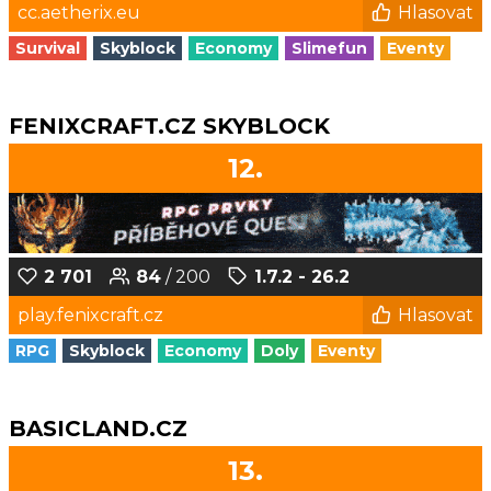
cc.aetherix.eu
Hlasovat
Survival
Skyblock
Economy
Slimefun
Eventy
FENIXCRAFT.CZ SKYBLOCK
12.
2 701
84
/ 200
1.7.2 - 26.2
play.fenixcraft.cz
Hlasovat
RPG
Skyblock
Economy
Doly
Eventy
BASICLAND.CZ
13.