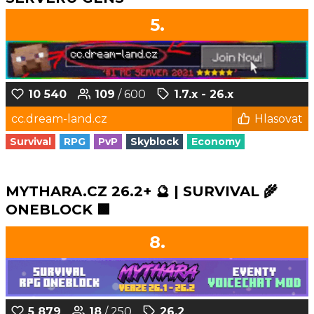
5.
10 540
109
/ 600
1.7.x - 26.x
cc.dream-land.cz
Hlasovat
Survival
RPG
PvP
Skyblock
Economy
MYTHARA.CZ 26.2+ 🔮 | SURVIVAL 🌾
ONEBLOCK 🟩
8.
5 879
18
/ 250
26.2