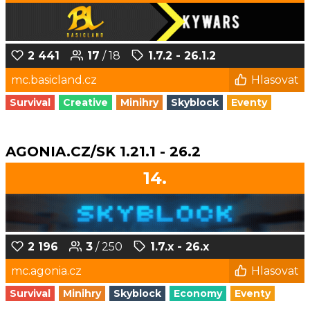
2 441
17
/ 18
1.7.2 - 26.1.2
mc.basicland.cz
Hlasovat
Survival
Creative
Minihry
Skyblock
Eventy
AGONIA.CZ/SK 1.21.1 - 26.2
14.
2 196
3
/ 250
1.7.x - 26.x
mc.agonia.cz
Hlasovat
Survival
Minihry
Skyblock
Economy
Eventy