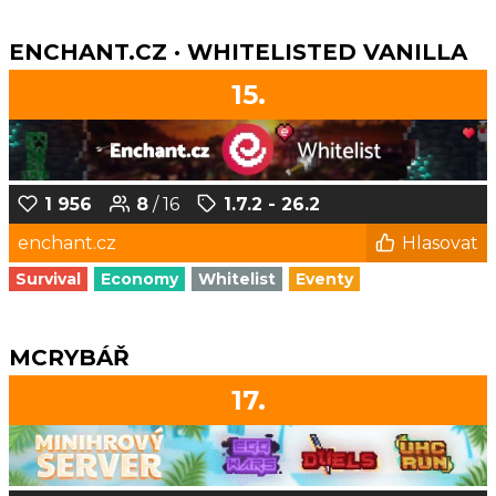
ENCHANT.CZ · WHITELISTED VANILLA
15.
1 956
8
/ 16
1.7.2 - 26.2
enchant.cz
Hlasovat
Survival
Economy
Whitelist
Eventy
MCRYBÁŘ
17.