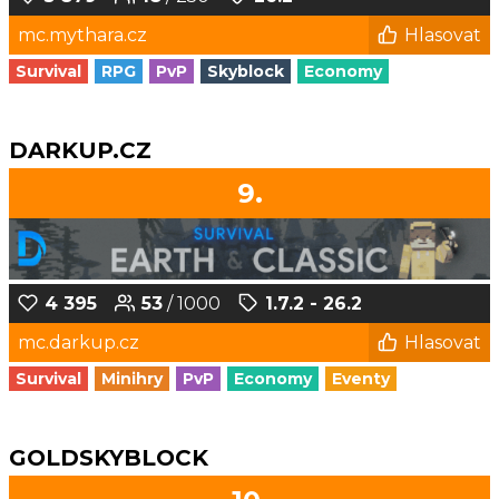
mc.mythara.cz
Hlasovat
Survival
RPG
PvP
Skyblock
Economy
DARKUP.CZ
9.
4 395
53
/ 1000
1.7.2 - 26.2
mc.darkup.cz
Hlasovat
Survival
Minihry
PvP
Economy
Eventy
GOLDSKYBLOCK