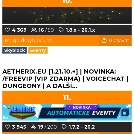
10.
4 369
16
/ 50
1.8.x - 26.1.x
mc.goldskyblock.cz
Hlasovat
Skyblock
Eventy
AETHERIX.EU [1.21.10.+] | NOVINKA:
/FREEVIP (VIP ZDARMA) | VOICECHAT |
DUNGEONY | A DALŠÍ...
11.
3 945
19
/ 200
1.7.2 - 26.2