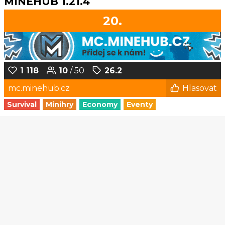
MINEHUB 1.21.4
20.
1 118
10
/ 50
26.2
mc.minehub.cz
Hlasovat
Survival
Minihry
Economy
Eventy
1
2
3
4
5
...
75
76
© Czech-Craft.eu 2011 - 2026
Operated & Developed by
Speedy11CZ