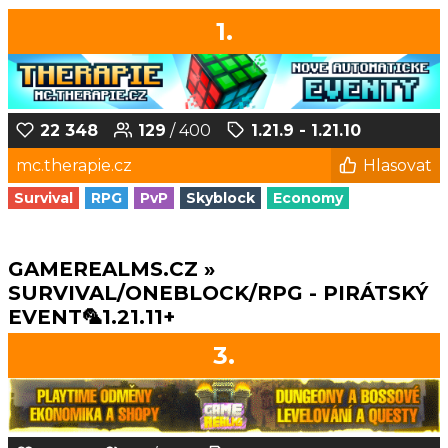
1.
22 348
129
/ 400
1.21.9 - 1.21.10
mc.therapie.cz
Hlasovat
Survival
RPG
PvP
Skyblock
Economy
GAMEREALMS.CZ »
SURVIVAL/ONEBLOCK/RPG - PIRÁTSKÝ
EVENT🦜1.21.11+
3.