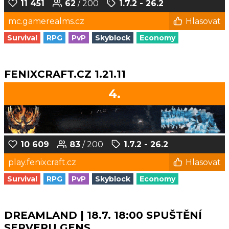
11 451
62
/ 200
1.7.2 - 26.2
mc.gamerealms.cz
Hlasovat
Survival
RPG
PvP
Skyblock
Economy
FENIXCRAFT.CZ 1.21.11
4.
10 609
83
/ 200
1.7.2 - 26.2
play.fenixcraft.cz
Hlasovat
Survival
RPG
PvP
Skyblock
Economy
DREAMLAND | 18.7. 18:00 SPUŠTĚNÍ
SERVERU GENS