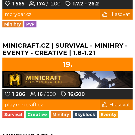
1 565
174
/ 1200
1.7.2 - 26.2
mcrybar.cz
Hlasovat
Minihry
PvP
MINICRAFT.CZ | SURVIVAL - MINIHRY -
EVENTY - CREATIVE | 1.8-1.21
19.
1 286
16
/ 500
16/500
play.minicraft.cz
Hlasovat
Survival
Creative
Minihry
Skyblock
Eventy