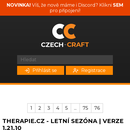
NOVINKA!
Víš, že nově máme i Discord? Klikni
SEM
pro připojení!
Přihlásit se
Registrace
1
2
3
4
5
...
75
76
THERAPIE.CZ - LETNÍ SEZÓNA | VERZE
1.21.10