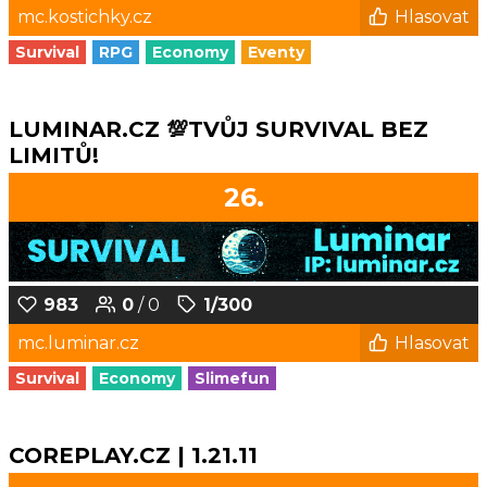
mc.kostichky.cz
Hlasovat
Survival
RPG
Economy
Eventy
LUMINAR.CZ 💯TVŮJ SURVIVAL BEZ
LIMITŮ!
26.
983
0
/ 0
1/300
mc.luminar.cz
Hlasovat
Survival
Economy
Slimefun
COREPLAY.CZ | 1.21.11