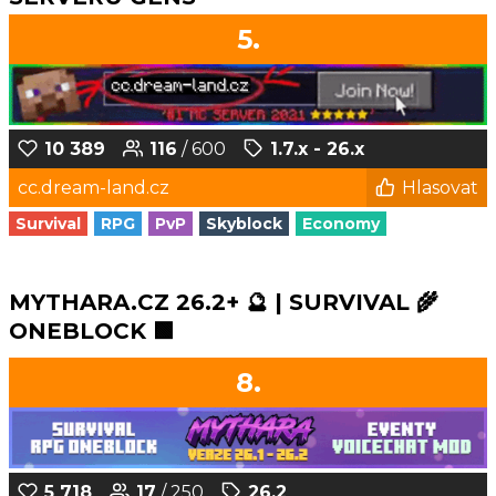
5.
10 389
116
/ 600
1.7.x - 26.x
cc.dream-land.cz
Hlasovat
Survival
RPG
PvP
Skyblock
Economy
MYTHARA.CZ 26.2+ 🔮 | SURVIVAL 🌾
ONEBLOCK 🟩
8.
5 718
17
/ 250
26.2