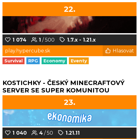
22.
1 074
1
/ 500
1.7.x - 1.21.x
play.hypercube.sk
Hlasovat
Survival
RPG
Economy
Eventy
KOSTICHKY - ČESKÝ MINECRAFTOVÝ
SERVER SE SUPER KOMUNITOU
23.
1 040
4
/ 50
1.21.11