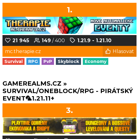
1.
21 945
149
/ 400
1.21.9 - 1.21.10
mc.therapie.cz
Hlasovat
Survival
RPG
PvP
Skyblock
Economy
GAMEREALMS.CZ »
SURVIVAL/ONEBLOCK/RPG - PIRÁTSKÝ
EVENT🦜1.21.11+
3.