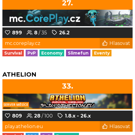
27.
899
8
/ 35
26.2
mc.coreplay.cz
Hlasovat
Survival
PvP
Economy
Slimefun
Eventy
ATHELION
33.
809
28
/ 100
1.8.x - 26.x
play.athelion.eu
Hlasovat