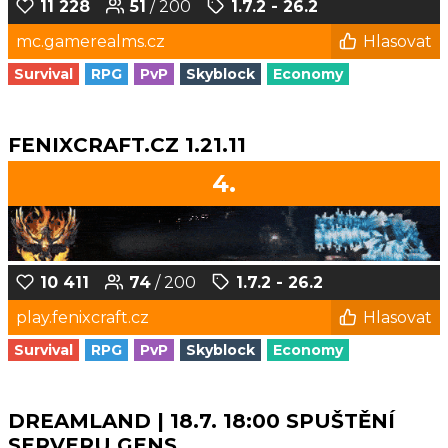
11 228
51
/ 200
1.7.2 - 26.2
mc.gamerealms.cz
Hlasovat
Survival
RPG
PvP
Skyblock
Economy
FENIXCRAFT.CZ 1.21.11
4.
10 411
74
/ 200
1.7.2 - 26.2
play.fenixcraft.cz
Hlasovat
Survival
RPG
PvP
Skyblock
Economy
DREAMLAND | 18.7. 18:00 SPUŠTĚNÍ
SERVERU GENS