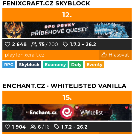
FENIXCRAFT.CZ SKYBLOCK
12.
2 648
75
/ 200
1.7.2 - 26.2
play.fenixcraft.cz
Hlasovat
RPG
Skyblock
Economy
Doly
Eventy
ENCHANT.CZ · WHITELISTED VANILLA
15.
1 904
6
/ 16
1.7.2 - 26.2