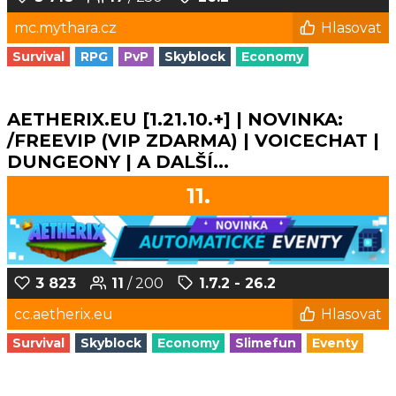
mc.mythara.cz
Hlasovat
Survival
RPG
PvP
Skyblock
Economy
AETHERIX.EU [1.21.10.+] | NOVINKA:
/FREEVIP (VIP ZDARMA) | VOICECHAT |
DUNGEONY | A DALŠÍ...
11.
3 823
11
/ 200
1.7.2 - 26.2
cc.aetherix.eu
Hlasovat
Survival
Skyblock
Economy
Slimefun
Eventy