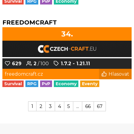
Survival
RPG
PvP
Economy
FREEDOMCRAFT
34.
629
2
/ 100
1.7.2 - 1.21.11
freedomcraft.cz
Hlasovat
Survival
RPG
PvP
Economy
Eventy
1
2
3
4
5
...
66
67