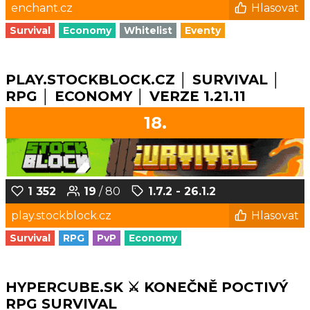
enchant.cz
Hlasovat
Survival
Economy
Whitelist
Eventy
PLAY.STOCKBLOCK.CZ │ SURVIVAL │
RPG │ ECONOMY │ VERZE 1.21.11
18.
1 352
19
/ 80
1.7.2 - 26.1.2
play.stockblock.cz
Hlasovat
Survival
RPG
PvP
Economy
HYPERCUBE.SK ⚔️ KONEČNĚ POCTIVÝ
RPG SURVIVAL