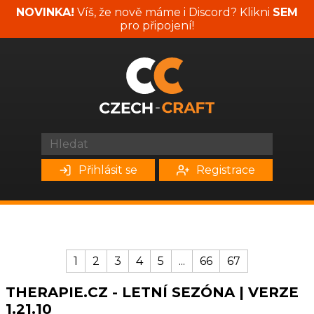
NOVINKA!
Víš, že nově máme i Discord? Klikni
SEM
pro připojení!
Přihlásit se
Registrace
1
2
3
4
5
...
66
67
THERAPIE.CZ - LETNÍ SEZÓNA | VERZE
1.21.10