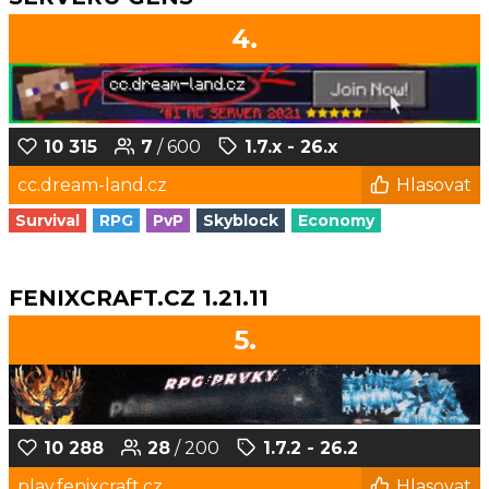
4.
10 315
7
/ 600
1.7.x - 26.x
cc.dream-land.cz
Hlasovat
Survival
RPG
PvP
Skyblock
Economy
FENIXCRAFT.CZ 1.21.11
5.
10 288
28
/ 200
1.7.2 - 26.2
play.fenixcraft.cz
Hlasovat