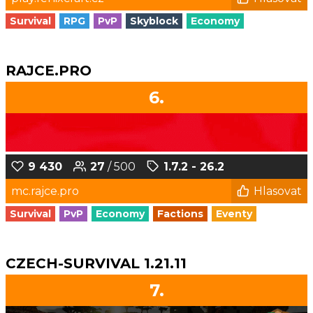
Survival
RPG
PvP
Skyblock
Economy
RAJCE.PRO
6.
9 430
27
/ 500
1.7.2 - 26.2
mc.rajce.pro
Hlasovat
Survival
PvP
Economy
Factions
Eventy
CZECH-SURVIVAL 1.21.11
7.