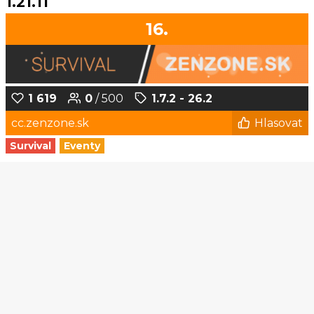
1.21.11
16.
1 619
0
/ 500
1.7.2 - 26.2
cc.zenzone.sk
Hlasovat
Survival
Eventy
1
2
3
4
5
...
190
191
© Czech-Craft.eu 2011 - 2026
Operated & Developed by
Speedy11CZ