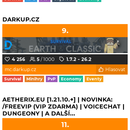
DARKUP.CZ
9.
4 256
5
/ 1000
1.7.2 - 26.2
mc.darkup.cz
Hlasovat
Survival
Minihry
PvP
Economy
Eventy
AETHERIX.EU [1.21.10.+] | NOVINKA:
/FREEVIP (VIP ZDARMA) | VOICECHAT |
DUNGEONY | A DALŠÍ...
11.