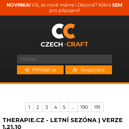
NOVINKA!
Víš, že nově máme i Discord? Klikni
SEM
pro připojení!
Přihlásit se
Registrace
1
2
3
4
5
...
190
191
THERAPIE.CZ - LETNÍ SEZÓNA | VERZE
1.21.10