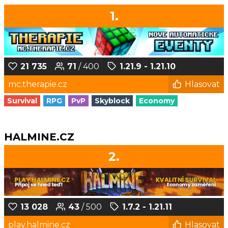
1.
21 735
71
/ 400
1.21.9 - 1.21.10
mc.therapie.cz
Hlasovat
Survival
RPG
PvP
Skyblock
Economy
HALMINE.CZ
2.
13 028
43
/ 500
1.7.2 - 1.21.11
play.halmine.cz
Hlasovat