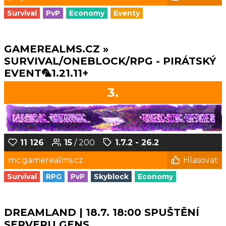
Survival
PvP
Economy
Eventy
GAMEREALMS.CZ »
SURVIVAL/ONEBLOCK/RPG - PIRÁTSKÝ
EVENT🦜1.21.11+
3.
11 126
15
/ 200
1.7.2 - 26.2
mc.gamerealms.cz
Hlasovat
Survival
RPG
PvP
Skyblock
Economy
DREAMLAND | 18.7. 18:00 SPUŠTĚNÍ
SERVERU GENS