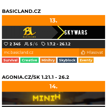
BASICLAND.CZ
13.
2 345
5
/ 6
1.7.2 - 26.1.2
mc.basicland.cz
Hlasovat
Survival
Creative
Minihry
Skyblock
Eventy
AGONIA.CZ/SK 1.21.1 - 26.2
14.