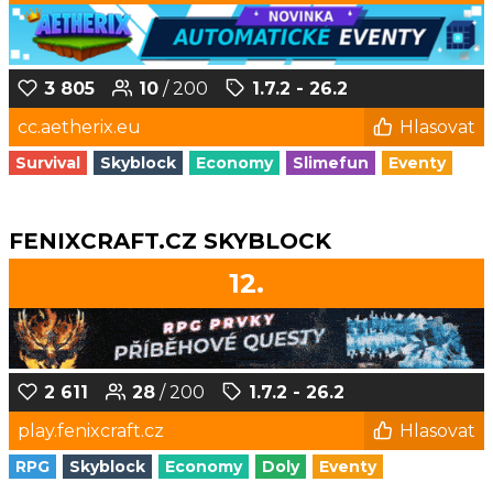
3 805
10
/ 200
1.7.2 - 26.2
cc.aetherix.eu
Hlasovat
Survival
Skyblock
Economy
Slimefun
Eventy
FENIXCRAFT.CZ SKYBLOCK
12.
2 611
28
/ 200
1.7.2 - 26.2
play.fenixcraft.cz
Hlasovat
RPG
Skyblock
Economy
Doly
Eventy