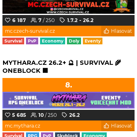
6 187
7
/ 250
1.7.2 - 26.2
mc.czech-survival.cz
Hlasovat
Survival
PvP
Economy
Doly
Eventy
MYTHARA.CZ 26.2+ 🔮 | SURVIVAL 🌾
ONEBLOCK 🟩
8.
5 685
10
/ 250
26.2
mc.mythara.cz
Hlasovat
Survival
RPG
PvP
Skyblock
Economy