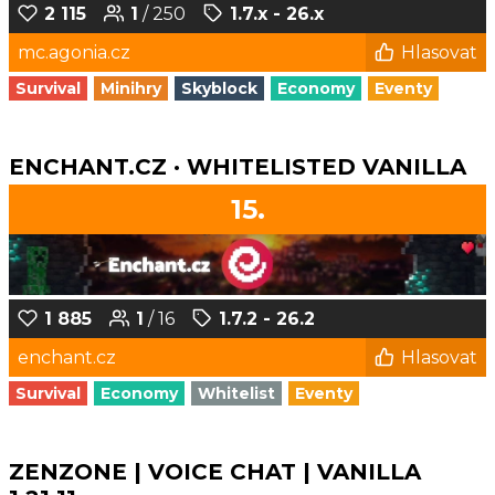
2 115
1
/ 250
1.7.x - 26.x
mc.agonia.cz
Hlasovat
Survival
Minihry
Skyblock
Economy
Eventy
ENCHANT.CZ · WHITELISTED VANILLA
15.
1 885
1
/ 16
1.7.2 - 26.2
enchant.cz
Hlasovat
Survival
Economy
Whitelist
Eventy
ZENZONE | VOICE CHAT | VANILLA