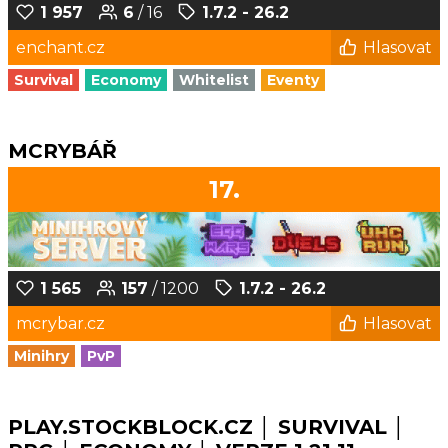
1 957
6
/ 16
1.7.2 - 26.2
enchant.cz
Hlasovat
Survival
Economy
Whitelist
Eventy
MCRYBÁŘ
17.
1 565
157
/ 1200
1.7.2 - 26.2
mcrybar.cz
Hlasovat
Minihry
PvP
PLAY.STOCKBLOCK.CZ │ SURVIVAL │