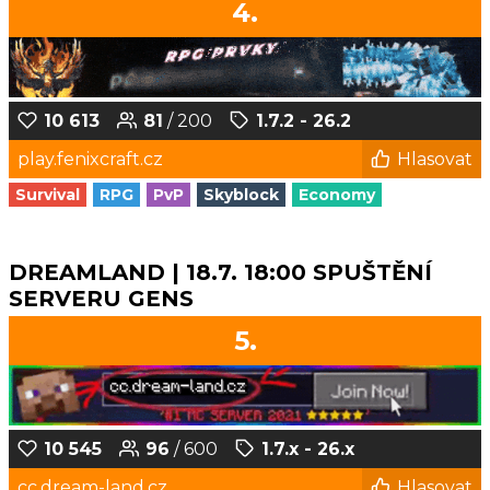
4.
10 613
81
/ 200
1.7.2 - 26.2
play.fenixcraft.cz
Hlasovat
Survival
RPG
PvP
Skyblock
Economy
DREAMLAND | 18.7. 18:00 SPUŠTĚNÍ
SERVERU GENS
5.
10 545
96
/ 600
1.7.x - 26.x
cc.dream-land.cz
Hlasovat