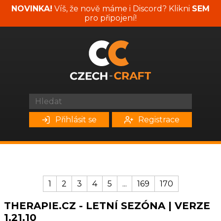
NOVINKA!
Víš, že nově máme i Discord? Klikni
SEM
pro připojení!
Přihlásit se
Registrace
1
2
3
4
5
...
169
170
THERAPIE.CZ - LETNÍ SEZÓNA | VERZE
1.21.10