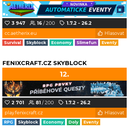
3 947
16
/ 200
1.7.2 - 26.2
cc.aetherix.eu
Hlasovat
Survival
Skyblock
Economy
Slimefun
Eventy
FENIXCRAFT.CZ SKYBLOCK
12.
2 701
81
/ 200
1.7.2 - 26.2
play.fenixcraft.cz
Hlasovat
RPG
Skyblock
Economy
Doly
Eventy