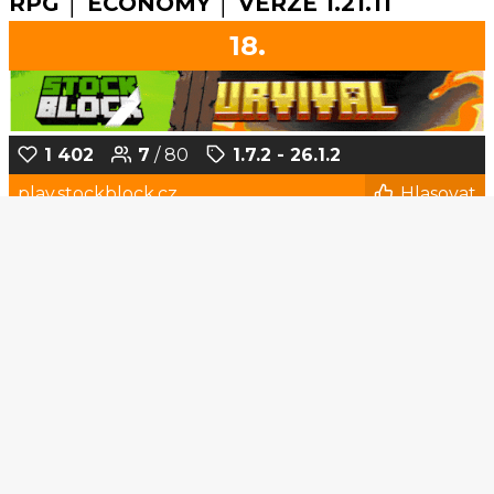
RPG │ ECONOMY │ VERZE 1.21.11
18.
1 402
7
/ 80
1.7.2 - 26.1.2
play.stockblock.cz
Hlasovat
Survival
RPG
PvP
Economy
1
2
3
4
5
...
169
170
© Czech-Craft.eu 2011 - 2026
Operated & Developed by
Speedy11CZ