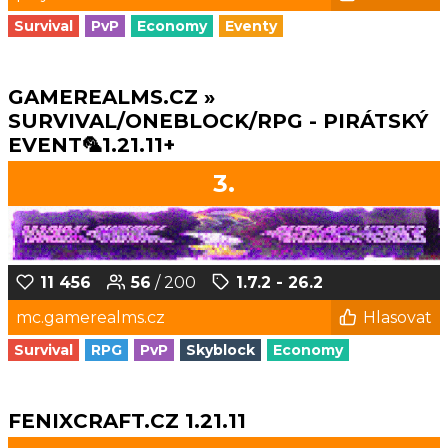
Survival
PvP
Economy
Eventy
GAMEREALMS.CZ »
SURVIVAL/ONEBLOCK/RPG - PIRÁTSKÝ
EVENT🦜1.21.11+
3.
11 456
56
/ 200
1.7.2 - 26.2
mc.gamerealms.cz
Hlasovat
Survival
RPG
PvP
Skyblock
Economy
FENIXCRAFT.CZ 1.21.11