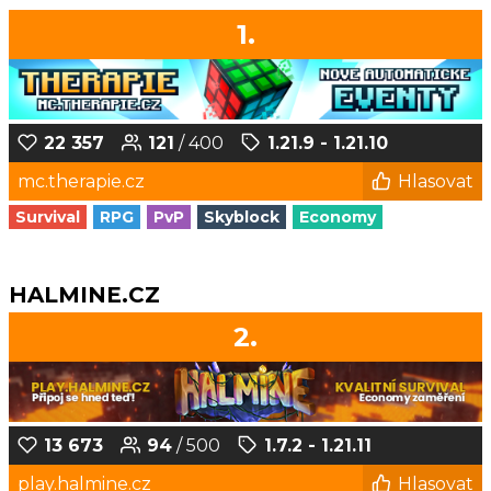
1.
22 357
121
/ 400
1.21.9 - 1.21.10
mc.therapie.cz
Hlasovat
Survival
RPG
PvP
Skyblock
Economy
HALMINE.CZ
2.
13 673
94
/ 500
1.7.2 - 1.21.11
play.halmine.cz
Hlasovat