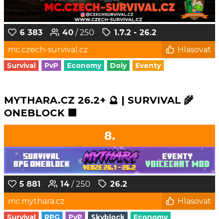
6 383
40
/ 250
1.7.2 - 26.2
mc.czech-survival.cz
Hlasovat
Survival
PvP
Economy
Doly
Eventy
MYTHARA.CZ 26.2+ 🔮 | SURVIVAL 🌾
ONEBLOCK 🟩
8.
5 881
14
/ 250
26.2
mc.mythara.cz
Hlasovat
Survival
RPG
PvP
Skyblock
Economy