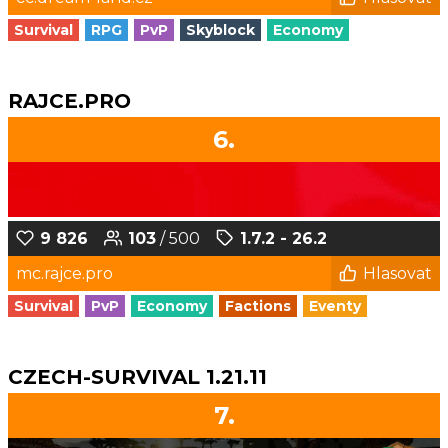
Survival
RPG
PvP
Skyblock
Economy
RAJCE.PRO
6.
9 826
103
/ 500
1.7.2 - 26.2
mc.rajce.pro
Hlasovat
Survival
PvP
Economy
Factions
Eventy
CZECH-SURVIVAL 1.21.11
7.