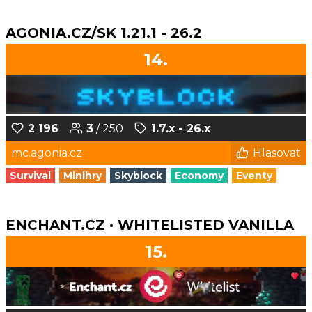
AGONIA.CZ/SK 1.21.1 - 26.2
14.
2 196
3
/ 250
1.7.x - 26.x
mc.agonia.cz
Hlasovat
Survival
Minihry
Skyblock
Economy
Eventy
ENCHANT.CZ · WHITELISTED VANILLA
15.