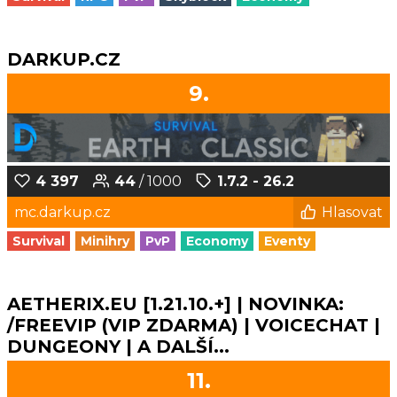
DARKUP.CZ
9.
4 397
44
/ 1000
1.7.2 - 26.2
mc.darkup.cz
Hlasovat
Survival
Minihry
PvP
Economy
Eventy
AETHERIX.EU [1.21.10.+] | NOVINKA:
/FREEVIP (VIP ZDARMA) | VOICECHAT |
DUNGEONY | A DALŠÍ...
11.