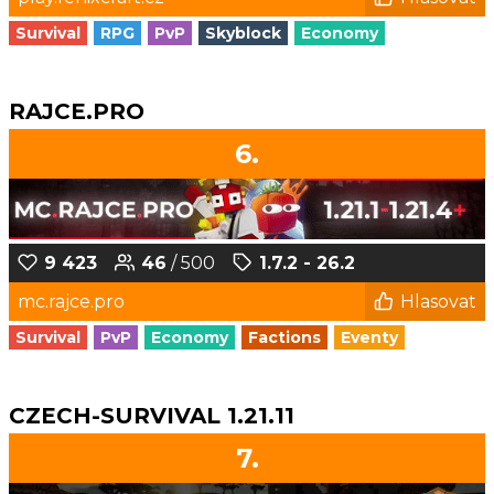
Survival
RPG
PvP
Skyblock
Economy
RAJCE.PRO
6.
9 423
46
/ 500
1.7.2 - 26.2
mc.rajce.pro
Hlasovat
Survival
PvP
Economy
Factions
Eventy
CZECH-SURVIVAL 1.21.11
7.