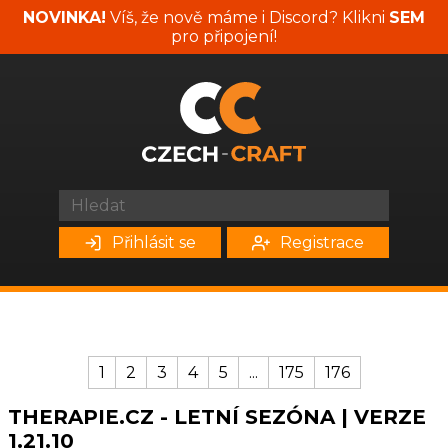
NOVINKA!
Víš, že nově máme i Discord? Klikni
SEM
pro připojení!
Přihlásit se
Registrace
1
2
3
4
5
...
175
176
THERAPIE.CZ - LETNÍ SEZÓNA | VERZE
1.21.10