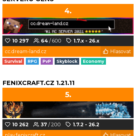
4.
10 297
64
/ 600
1.7.x - 26.x
cc.dream-land.cz
Hlasovat
Survival
RPG
PvP
Skyblock
Economy
FENIXCRAFT.CZ 1.21.11
5.
10 262
37
/ 200
1.7.2 - 26.2
play.fenixcraft.cz
Hlasovat