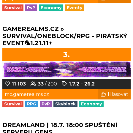
Survival
PvP
Economy
Eventy
GAMEREALMS.CZ »
SURVIVAL/ONEBLOCK/RPG - PIRÁTSKÝ
EVENT🦜1.21.11+
3.
11 103
33
/ 200
1.7.2 - 26.2
mc.gamerealms.cz
Hlasovat
Survival
RPG
PvP
Skyblock
Economy
DREAMLAND | 18.7. 18:00 SPUŠTĚNÍ
SERVERU GENS