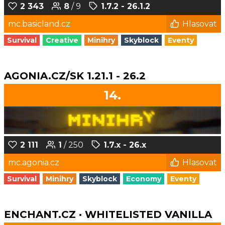
2 343
8
/ 9
1.7.2 - 26.1.2
mc.basicland.cz
Hlasovat
Survival
Creative
Minihry
Skyblock
Eventy
AGONIA.CZ/SK 1.21.1 - 26.2
14.
2 111
1
/ 250
1.7.x - 26.x
mc.agonia.cz
Hlasovat
Survival
Minihry
Skyblock
Economy
Eventy
ENCHANT.CZ · WHITELISTED VANILLA