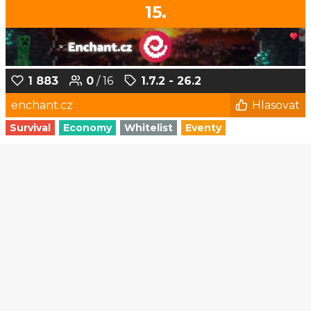
15.
1 883
0
/ 16
1.7.2 - 26.2
enchant.cz
Hlasovat
Survival
Economy
Whitelist
Eventy
1
2
3
4
5
...
175
176
© Czech-Craft.eu 2011 - 2026
Operated & Developed by
Speedy11CZ
API
KONTAKT A FAQ
OOU
DISCORD