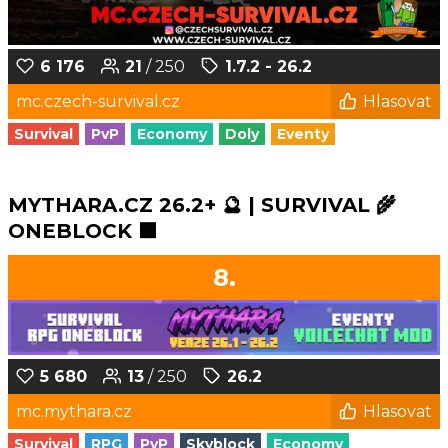
6 176
21
/ 250
1.7.2 - 26.2
mc.czech-survival.cz
Hlasovat
Survival
PvP
Economy
Doly
Eventy
MYTHARA.CZ 26.2+ 🔮 | SURVIVAL 🌾
ONEBLOCK 🟩
8.
5 680
13
/ 250
26.2
mc.mythara.cz
Hlasovat
Survival
RPG
PvP
Skyblock
Economy