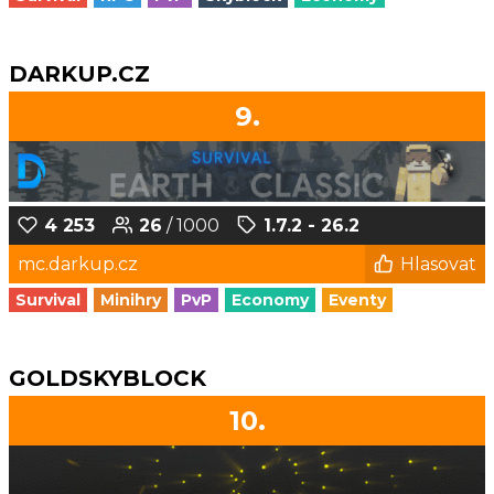
DARKUP.CZ
9.
4 253
26
/ 1000
1.7.2 - 26.2
mc.darkup.cz
Hlasovat
Survival
Minihry
PvP
Economy
Eventy
GOLDSKYBLOCK
10.