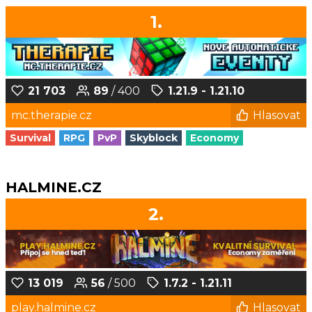
1.
21 703
89
/ 400
1.21.9 - 1.21.10
mc.therapie.cz
Hlasovat
Survival
RPG
PvP
Skyblock
Economy
HALMINE.CZ
2.
13 019
56
/ 500
1.7.2 - 1.21.11
play.halmine.cz
Hlasovat