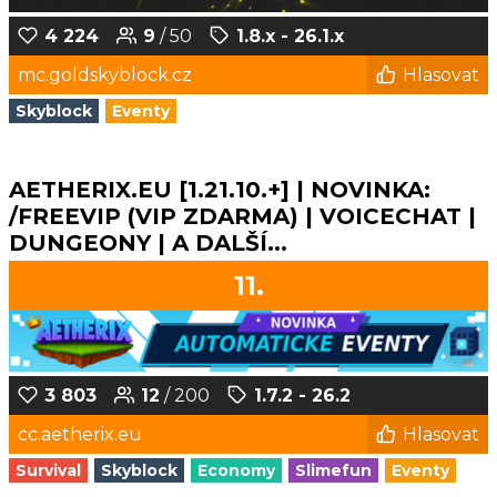
4 224
9
/ 50
1.8.x - 26.1.x
mc.goldskyblock.cz
Hlasovat
Skyblock
Eventy
AETHERIX.EU [1.21.10.+] | NOVINKA:
/FREEVIP (VIP ZDARMA) | VOICECHAT |
DUNGEONY | A DALŠÍ...
11.
3 803
12
/ 200
1.7.2 - 26.2
cc.aetherix.eu
Hlasovat
Survival
Skyblock
Economy
Slimefun
Eventy