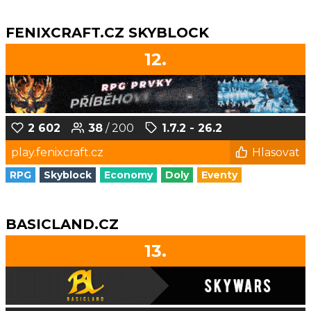
FENIXCRAFT.CZ SKYBLOCK
12.
2 602
38
/ 200
1.7.2 - 26.2
play.fenixcraft.cz
Hlasovat
RPG
Skyblock
Economy
Doly
Eventy
BASICLAND.CZ
13.