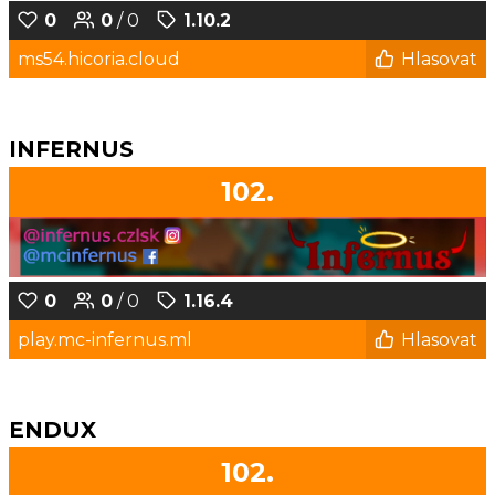
0
0
/ 0
1.10.2
ms54.hicoria.cloud
Hlasovat
INFERNUS
102.
0
0
/ 0
1.16.4
play.mc-infernus.ml
Hlasovat
ENDUX
102.