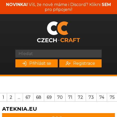
NOVINKA!
Víš, že nově máme i Discord? Klikni
SEM
pro připojení!
Přihlásit se
Registrace
1
2
...
67
68
69
70
71
72
73
74
75
ATEKNIA.EU