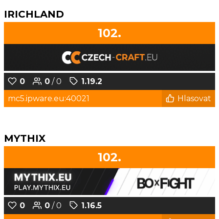
IRICHLAND
102.
0
0
/ 0
1.19.2
mc5.ipware.eu:40021
Hlasovat
MYTHIX
102.
0
0
/ 0
1.16.5