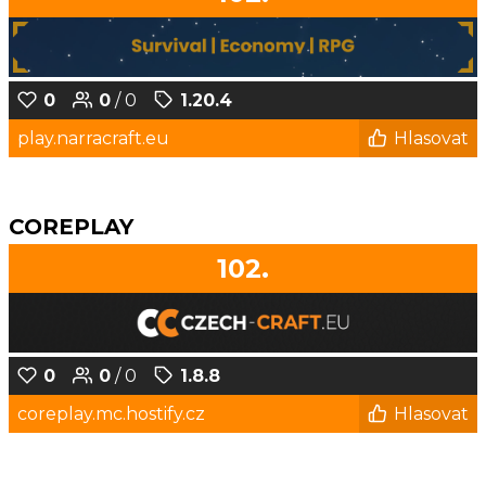
0
0
/ 0
1.20.4
play.narracraft.eu
Hlasovat
COREPLAY
102.
0
0
/ 0
1.8.8
coreplay.mc.hostify.cz
Hlasovat