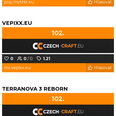
play.mythix.eu
Hlasovat
VEPIXX.EU
102.
0
0
/ 0
1.21
mc.vepixx.eu
Hlasovat
TERRANOVA 3 REBORN
102.