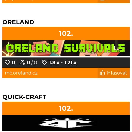
ORELAND
102.
0
0
/ 0
1.8.x - 1.21.x
mc.oreland.cz
Hlasovat
QUICK-CRAFT
102.