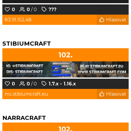
0
0
/ 0
???
83.91.152.48
Hlasovat
STIBIUMCRAFT
102.
0
0
/ 0
1.7.x - 1.16.x
mc.stibiumcraft.eu
Hlasovat
NARRACRAFT
102.