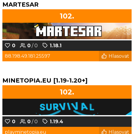
MARTESAR
102.
0
0
/ 0
1.18.1
88.198.49.181:25597
Hlasovat
MINETOPIA.EU [1.19-1.20+]
102.
0
0
/ 0
1.19.4
playminetopia.eu
Hlasovat