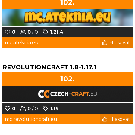
102.
0
0
/ 0
1.21.4
mc.ateknia.eu
Hlasovat
REVOLUTIONCRAFT 1.8-1.17.1
102.
0
0
/ 0
1.19
mc.revolutioncraft.eu
Hlasovat