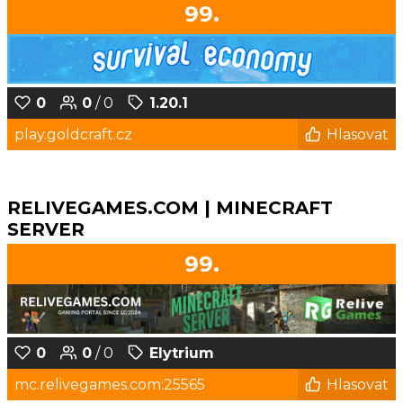
99.
0
0
/ 0
1.20.1
play.goldcraft.cz
Hlasovat
RELIVEGAMES.COM | MINECRAFT
SERVER
99.
0
0
/ 0
Elytrium
mc.relivegames.com:25565
Hlasovat