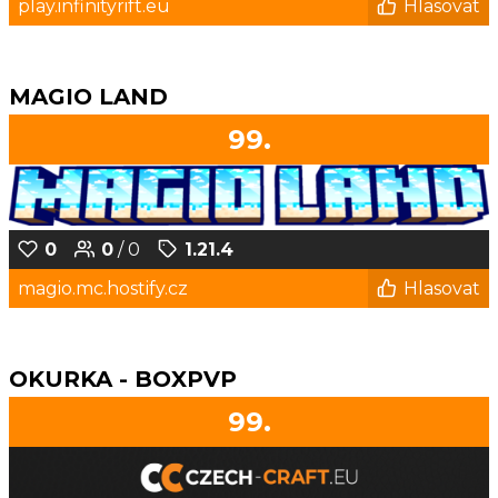
play.infinityrift.eu
Hlasovat
MAGIO LAND
99.
0
0
/ 0
1.21.4
magio.mc.hostify.cz
Hlasovat
OKURKA - BOXPVP
99.