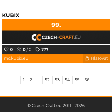
KUBIX
99.
0
0
/ 0
???
mc.kubix.eu
Hlasovat
1
2
...
52
53
54
55
56
© Czech-Craft.eu 2011 - 2026