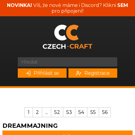
NOVINKA!
Víš, že nově máme i Discord? Klikni
SEM
pro připojení!
Přihlásit se
Registrace
1
2
...
52
53
54
55
56
DREAMMAJNING