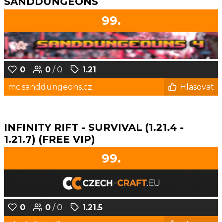
SANDDUNGEONS
99.
0
0
/ 0
1.21
mc.sanddungeons.cz
Hlasovat
INFINITY RIFT - SURVIVAL (1.21.4 -
1.21.7) (FREE VIP)
99.
0
0
/ 0
1.21.5