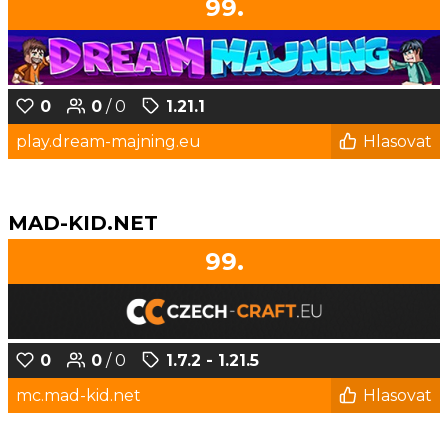
99.
0
0
/ 0
1.21.1
play.dream-majning.eu
Hlasovat
MAD-KID.NET
99.
0
0
/ 0
1.7.2 - 1.21.5
mc.mad-kid.net
Hlasovat