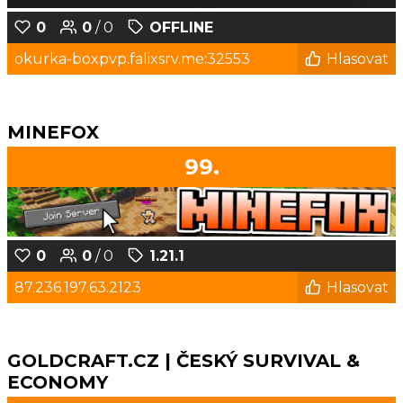
0
0
/ 0
OFFLINE
okurka-boxpvp.falixsrv.me:32553
Hlasovat
MINEFOX
99.
0
0
/ 0
1.21.1
87.236.197.63:2123
Hlasovat
GOLDCRAFT.CZ | ČESKÝ SURVIVAL &
ECONOMY