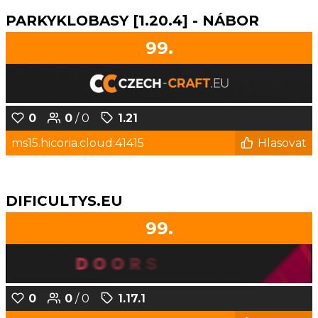
PARKYKLOBASY [1.20.4] - NÁBOR
99.
0
0
/ 0
1.21
ms15.hicoria.cloud:41415
Hlasovat
DIFICULTYS.EU
99.
0
0
/ 0
1.17.1