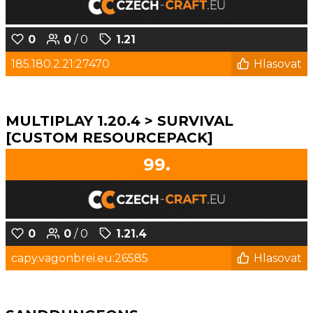
0
0
/ 0
1.21
185.180.2.21:27470
Hlasovat
MULTIPLAY 1.20.4 > SURVIVAL
[CUSTOM RESOURCEPACK]
99.
0
0
/ 0
1.21.4
capy.vagonbrei.eu:26585
Hlasovat