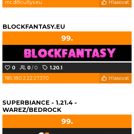
mc.dificultys.eu
Hlasovat
BLOCKFANTASY.EU
99.
0
0
/ 0
1.20.1
185.180.2.22:27370
Hlasovat
SUPERBIANCE - 1.21.4 -
WAREZ/BEDROCK
99.