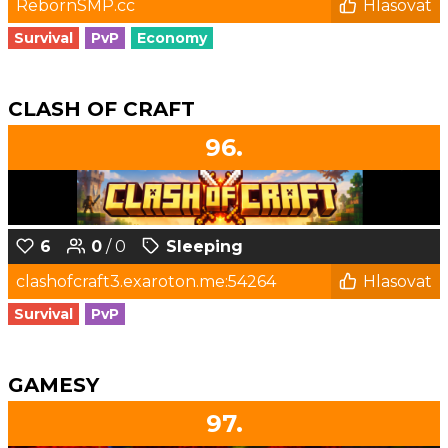
RebornSMP.cc
Hlasovat
Survival
PvP
Economy
CLASH OF CRAFT
96.
6
0
/ 0
Sleeping
clashofcraft3.exaroton.me:54264
Hlasovat
Survival
PvP
GAMESY
97.