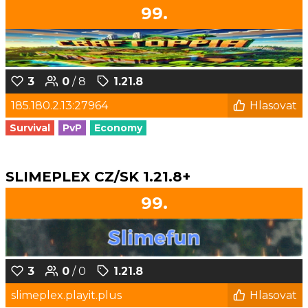
99.
3
0
/ 8
1.21.8
185.180.2.13:27964
Hlasovat
Survival
PvP
Economy
SLIMEPLEX CZ/SK 1.21.8+
99.
3
0
/ 0
1.21.8
slimeplex.playit.plus
Hlasovat