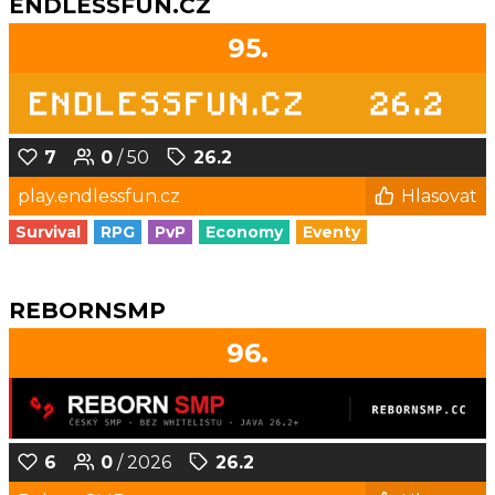
ENDLESSFUN.CZ
95.
7
0
/ 50
26.2
play.endlessfun.cz
Hlasovat
Survival
RPG
PvP
Economy
Eventy
REBORNSMP
96.
6
0
/ 2026
26.2