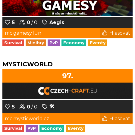
5
0
/ 0
Aegis
mc.gamesy.fun
Hlasovat
Survival
Minihry
PvP
Economy
Eventy
MYSTICWORLD
97.
🛠️
5
0
/ 0
mc.mysticworld.cz
Hlasovat
Survival
PvP
Economy
Eventy