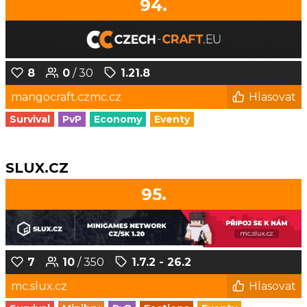
94.
8
0
/ 30
1.21.8
mangocraft.czmc.cz
Hlasovat
Survival
PvP
Economy
Eventy
SLUX.CZ
95.
7
10
/ 350
1.7.2 - 26.2
mc.slux.cz
Hlasovat