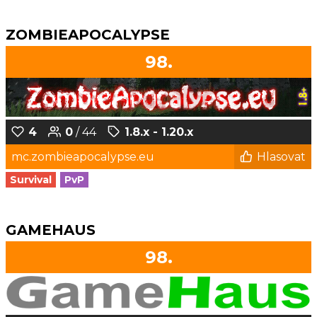
ZOMBIEAPOCALYPSE
98.
4
0
/ 44
1.8.x - 1.20.x
mc.zombieapocalypse.eu
Hlasovat
Survival
PvP
GAMEHAUS
98.