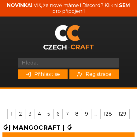
NOVINKA!
Víš, že nově máme i Discord? Klikni
SEM
pro připojení!
Přihlásit se
Registrace
1
2
3
4
5
6
7
8
9
...
128
129
🥭| MANGOCRAFT | 🥭