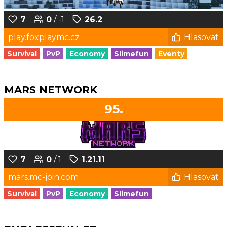
7
0
/ -1
26.2
play.foxplaymc.cz
Hlasovat
Survival
PvP
Economy
Slimefun
Eventy
MARS NETWORK
95.
7
0
/ 1
1.21.11
mars.mc-join.com
Hlasovat
Survival
PvP
Economy
Slimefun