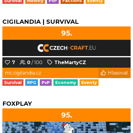
Survival
Minihry
PvP
Factions
Eventy
CIGILANDIA | SURVIVAL
95.
7
0
/ 100
TheMartyCZ
mc.cigilandia.cz
Hlasovat
Survival
RPG
PvP
Economy
Eventy
FOXPLAY
95.