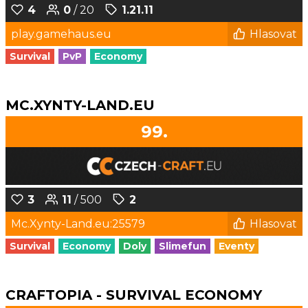
4
0
/ 20
1.21.11
play.gamehaus.eu
Hlasovat
Survival
PvP
Economy
MC.XYNTY-LAND.EU
99.
3
11
/ 500
2
Mc.Xynty-Land.eu:25579
Hlasovat
Survival
Economy
Doly
Slimefun
Eventy
CRAFTOPIA - SURVIVAL ECONOMY