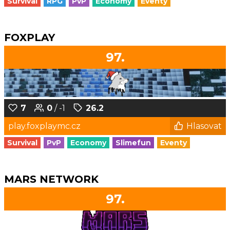
Survival
RPG
PvP
Economy
Eventy
FOXPLAY
97.
7
0
/ -1
26.2
play.foxplaymc.cz
Hlasovat
Survival
PvP
Economy
Slimefun
Eventy
MARS NETWORK
97.