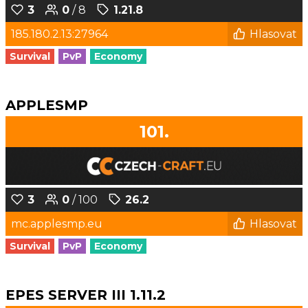
3
0
/ 8
1.21.8
185.180.2.13:27964
Hlasovat
Survival
PvP
Economy
APPLESMP
101.
3
0
/ 100
26.2
mc.applesmp.eu
Hlasovat
Survival
PvP
Economy
EPES SERVER III 1.11.2