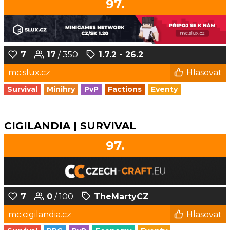
97.
7
17
/ 350
1.7.2 - 26.2
mc.slux.cz
Hlasovat
Survival
Minihry
PvP
Factions
Eventy
CIGILANDIA | SURVIVAL
97.
7
0
/ 100
TheMartyCZ
mc.cigilandia.cz
Hlasovat