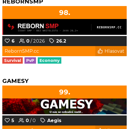
REBORNSMP
98.
6
0
/ 2026
26.2
RebornSMP.cc
Hlasovat
Survival
PvP
Economy
GAMESY
99.
5
0
/ 0
Aegis