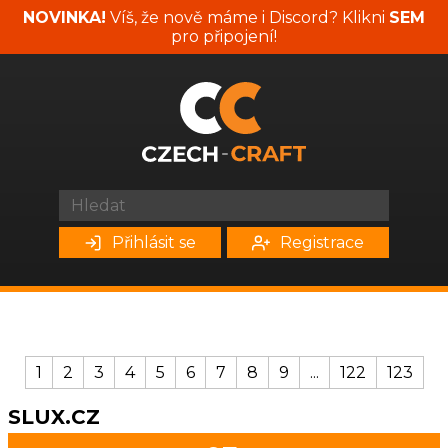
NOVINKA!
Víš, že nově máme i Discord? Klikni
SEM
pro připojení!
Přihlásit se
Registrace
1
2
3
4
5
6
7
8
9
...
122
123
SLUX.CZ