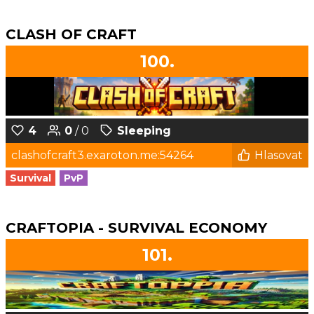
CLASH OF CRAFT
100.
4
0
/ 0
Sleeping
clashofcraft3.exaroton.me:54264
Hlasovat
Survival
PvP
CRAFTOPIA - SURVIVAL ECONOMY
101.