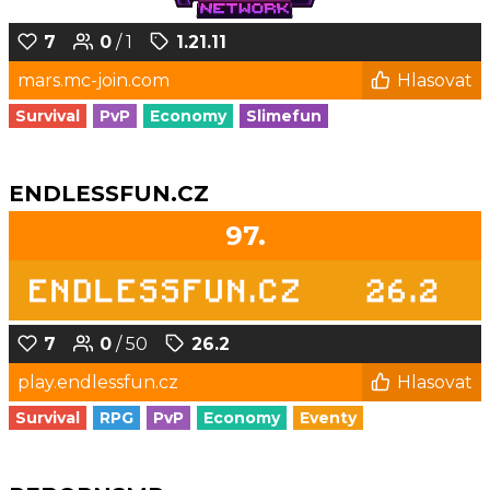
7
0
/ 1
1.21.11
mars.mc-join.com
Hlasovat
Survival
PvP
Economy
Slimefun
ENDLESSFUN.CZ
97.
7
0
/ 50
26.2
play.endlessfun.cz
Hlasovat
Survival
RPG
PvP
Economy
Eventy