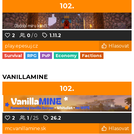
102.
2
0
/ 0
1.11.2
play.epesuj.cz
Hlasovat
Survival
RPG
PvP
Economy
Factions
VANILLAMINE
102.
2
1
/ 25
26.2
mc.vanillamine.sk
Hlasovat