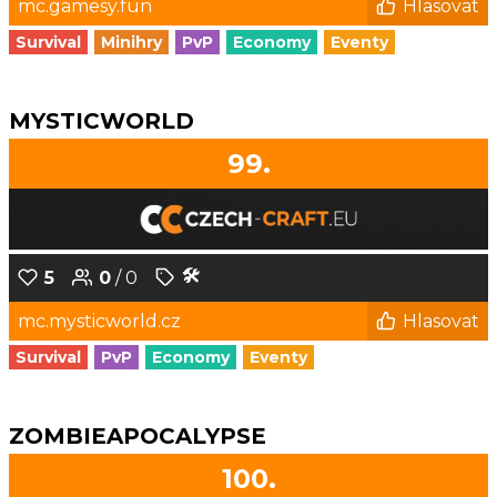
mc.gamesy.fun
Hlasovat
Survival
Minihry
PvP
Economy
Eventy
MYSTICWORLD
99.
🛠️
5
0
/ 0
mc.mysticworld.cz
Hlasovat
Survival
PvP
Economy
Eventy
ZOMBIEAPOCALYPSE
100.