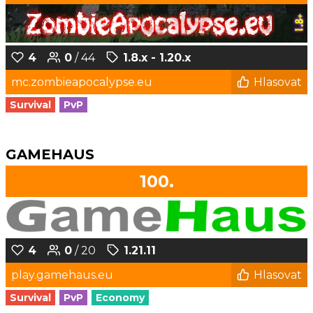
4
0
/ 44
1.8.x - 1.20.x
mc.zombieapocalypse.eu
Hlasovat
Survival
PvP
GAMEHAUS
100.
4
0
/ 20
1.21.11
play.gamehaus.eu
Hlasovat
Survival
PvP
Economy