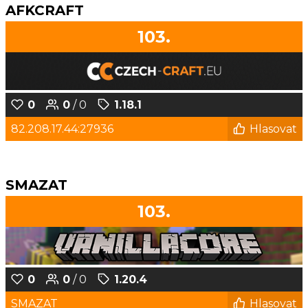
AFKCRAFT
103.
0
0
/ 0
1.18.1
82.208.17.44:27936
Hlasovat
SMAZAT
103.
0
0
/ 0
1.20.4
SMAZAT
Hlasovat