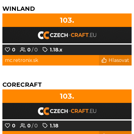
WINLAND
103.
0
0
/ 0
1.18.x
mc.retronix.sk
Hlasovat
CORECRAFT
103.
0
0
/ 0
1.18