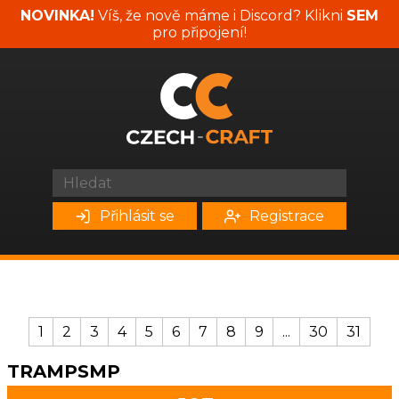
NOVINKA!
Víš, že nově máme i Discord? Klikni
SEM
pro připojení!
Přihlásit se
Registrace
1
2
3
4
5
6
7
8
9
...
30
31
TRAMPSMP