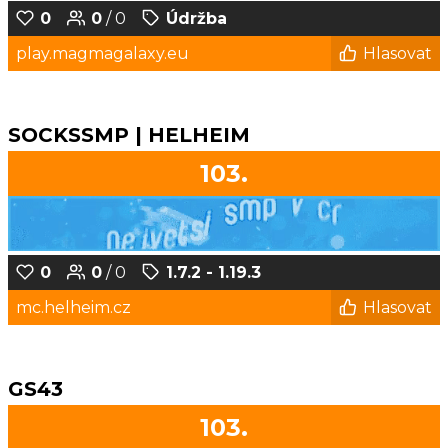
0
0
/ 0
Údržba
play.magmagalaxy.eu
Hlasovat
SOCKSSMP | HELHEIM
103.
0
0
/ 0
1.7.2 - 1.19.3
mc.helheim.cz
Hlasovat
GS43
103.