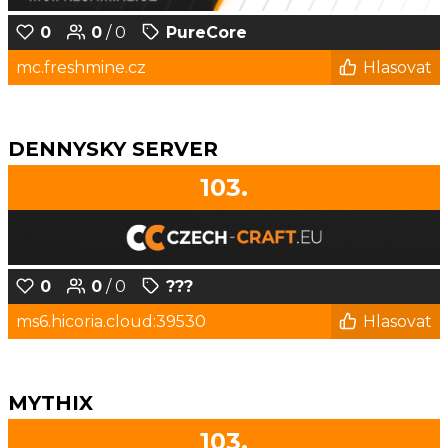
0
0
/ 0
PureCore
mc.freshmine.cz
Hlasovat
DENNYSKY SERVER
103.
0
0
/ 0
???
ms6.hicoria.cloud:39530
Hlasovat
MYTHIX
103.