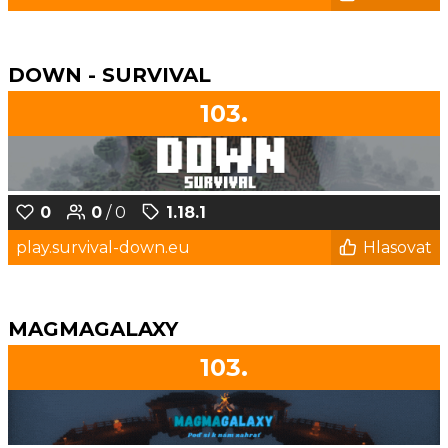
DOWN - SURVIVAL
103.
0
0
/ 0
1.18.1
play.survival-down.eu
Hlasovat
MAGMAGALAXY
103.