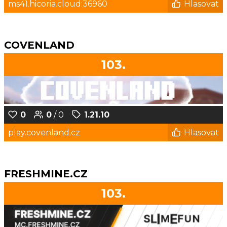
ms41.hicoria.cloud:36960
Hlasovat
COVENLAND
103.
0
0
/ 0
1.21.10
play.covenland.cz
Hlasovat
FRESHMINE.CZ
103.