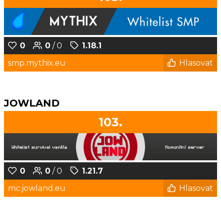
0
0
/ 0
1.18.1
smp.mythix.eu
Hlasovat
JOWLAND
103.
0
0
/ 0
1.21.7
mc.jowland.eu
Hlasovat