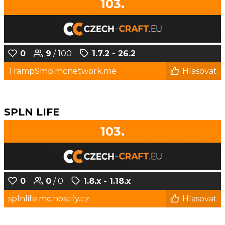
103.
0
9
/ 100
1.7.2 - 26.2
TrampSmp.mcnetwork.me
Hlasovat
SPLN LIFE
103.
0
0
/ 0
1.8.x - 1.18.x
splnlife.mc.hostify.cz
Hlasovat