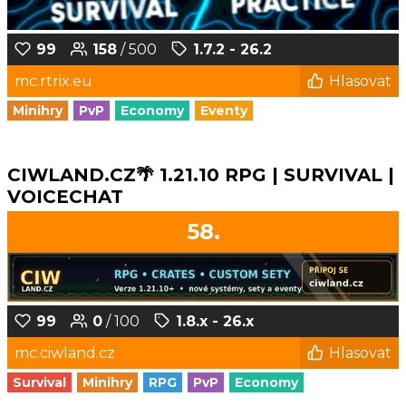
99
158
/ 500
1.7.2 - 26.2
mc.rtrix.eu
Hlasovat
Minihry
PvP
Economy
Eventy
CIWLAND.CZ🌴 1.21.10 RPG | SURVIVAL |
VOICECHAT
58.
99
0
/ 100
1.8.x - 26.x
mc.ciwland.cz
Hlasovat
Survival
Minihry
RPG
PvP
Economy