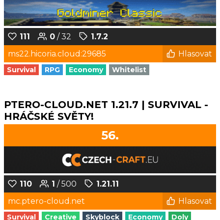
111
0
/ 32
1.7.2
ms22.hicoria.cloud:29685
Hlasovat
Survival
RPG
Economy
Whitelist
PTERO-CLOUD.NET 1.21.7 | SURVIVAL -
HRÁČSKÉ SVĚTY!
56.
110
1
/ 500
1.21.11
mc.ptero-cloud.net
Hlasovat
Survival
Creative
Skyblock
Economy
Doly