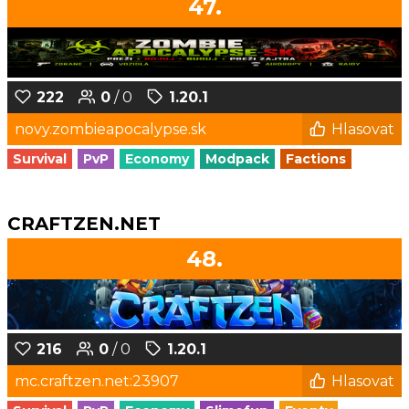
47.
222
0
/ 0
1.20.1
novy.zombieapocalypse.sk
Hlasovat
Survival
PvP
Economy
Modpack
Factions
CRAFTZEN.NET
48.
216
0
/ 0
1.20.1
mc.craftzen.net:23907
Hlasovat