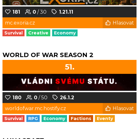
181
0
/ 30
1.21.11
mc.exoria.cz
Hlasovat
Survival
Creative
Economy
WORLD OF WAR SEASON 2
51.
180
0
/ 50
26.1.2
worldofwar.mc.hostify.cz
Hlasovat
Survival
RPG
Economy
Factions
Eventy