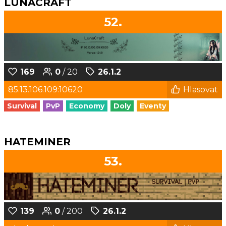
LUNACRAFT
52.
169
0
/ 20
26.1.2
85.13.106.109:10620
Hlasovat
Survival
PvP
Economy
Doly
Eventy
HATEMINER
53.
139
0
/ 200
26.1.2