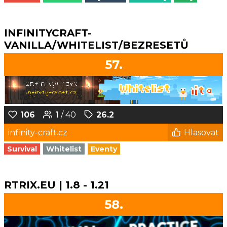
INFINITYCRAFT-
VANILLA/WHITELIST/BEZRESETŮ
57.
106
1
/ 40
26.2
infinity-craft.cz
Hlasovat
Survival
Whitelist
Eventy
RTRIX.EU | 1.8 - 1.21
58.