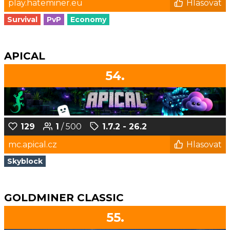
play.hateminer.eu
Hlasovat
Survival
PvP
Economy
APICAL
54.
129
1
/ 500
1.7.2 - 26.2
mc.apical.cz
Hlasovat
Skyblock
GOLDMINER CLASSIC
55.