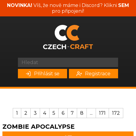
NOVINKA!
Víš, že nově máme i Discord? Klikni
SEM
pro připojení!
Přihlásit se
Registrace
1
2
3
4
5
6
7
8
...
171
172
ZOMBIE APOCALYPSE