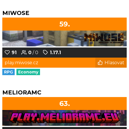
MIWOSE
59.
91
0
/ 0
1.17.1
play.miwose.cz
Hlasovat
RPG
Economy
MELIORAMC
63.