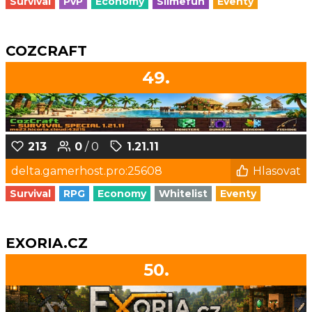
Survival
PvP
Economy
Slimefun
Eventy
COZCRAFT
49.
213
0
/ 0
1.21.11
delta.gamerhost.pro:25608
Hlasovat
Survival
RPG
Economy
Whitelist
Eventy
EXORIA.CZ
50.