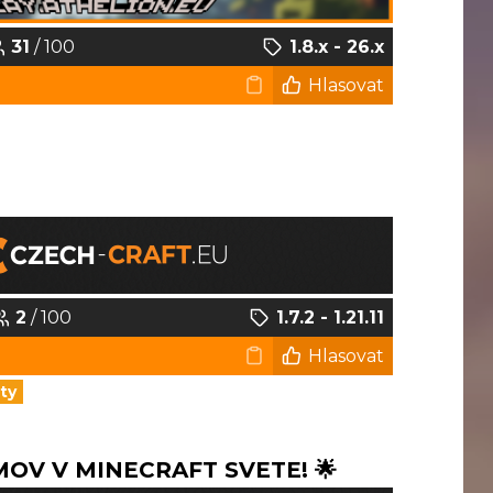
31
/ 100
1.8.x - 26.x
Hlasovat
2
/ 100
1.7.2 - 1.21.11
Hlasovat
ty
OV V MINECRAFT SVETE! 🌟