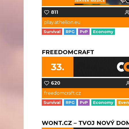
811
play.athelion.eu
Survival
RPG
PvP
Economy
FREEDOMCRAFT
33.
620
freedomcraft.cz
Survival
RPG
PvP
Economy
Even
WONT.CZ – TVOJ NOVÝ DOM