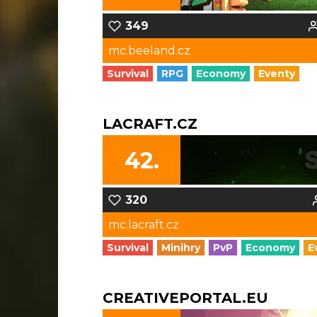
349
mc.beeland.cz
Survival
RPG
Economy
Eventy
LACRAFT.CZ
42.
320
mc.lacraft.cz
Survival
Minihry
PvP
Economy
E
CREATIVEPORTAL.EU