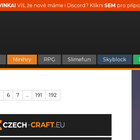
INKA!
Víš, že nově máme i Discord? Klikni
SEM
pro připo
y
Minihry
RPG
Slimefun
Skyblock
5
6
7
...
191
192