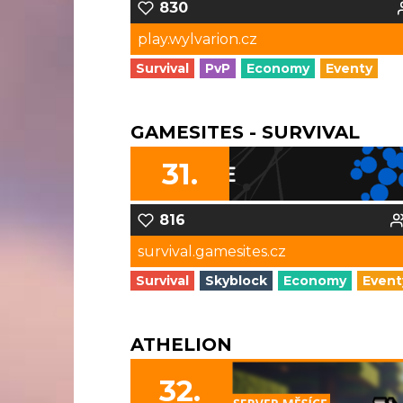
830
play.wylvarion.cz
Survival
PvP
Economy
Eventy
GAMESITES - SURVIVAL
31.
816
survival.gamesites.cz
Survival
Skyblock
Economy
Event
ATHELION
32.