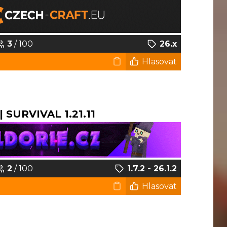
3
/ 100
26.x
Hlasovat
 SURVIVAL 1.21.11
2
/ 100
1.7.2 - 26.1.2
Hlasovat