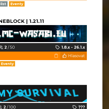
list
Eventy
EBLOCK | 1.21.11
2
/ 50
1.8.x - 26.1.x
Hlasovat
Eventy
2
/ 100
???