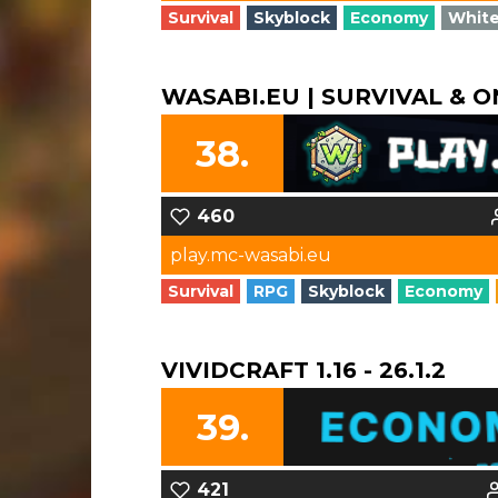
Survival
Skyblock
Economy
White
WASABI.EU | SURVIVAL & ON
38.
460
play.mc-wasabi.eu
Survival
RPG
Skyblock
Economy
VIVIDCRAFT 1.16 - 26.1.2
39.
421