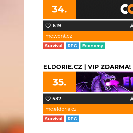
34.
619
mc.wont.cz
Survival
RPG
Economy
ELDORIE.CZ | VIP ZDARMA! |
35.
537
mc.eldorie.cz
Survival
RPG