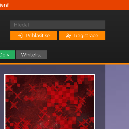
jení!
Přihlásit se
Registrace
Doly
Whitelist