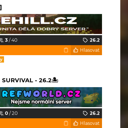
]
3
/ 40
26.2
Hlasovat
y
URVIVAL - 26.2🏝️
0
/ 20
26.2
Hlasovat