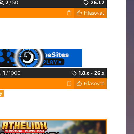
2
/ 50
26.1.2
Hlasovat
1
/ 1000
1.8.x - 26.x
Hlasovat
y