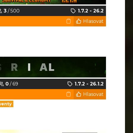
3
/ 500
1.7.2 - 26.2
Hlasovat
0
/ 69
1.7.2 - 26.1.2
Hlasovat
venty