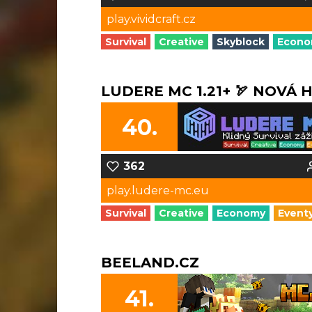
play.vividcraft.cz
Survival
Creative
Skyblock
Econ
LUDERE MC 1.21+ 🏹 NOVÁ 
40.
362
play.ludere-mc.eu
Survival
Creative
Economy
Event
BEELAND.CZ
41.