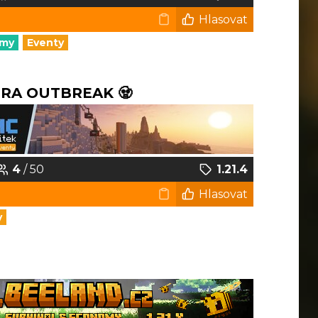
Hlasovat
omy
Eventy
HRA OUTBREAK 🧟
4
/ 50
1.21.4
Hlasovat
y