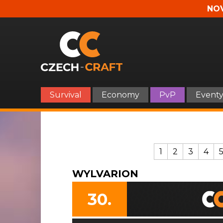
NOV
Survival
Economy
PvP
Event
1
2
3
4
WYLVARION
30.