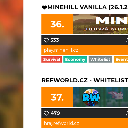
❤️MINEHILL VANILLA [26.1.2
36.
533
play.minehill.cz
Survival
Economy
Whitelist
Event
REFWORLD.CZ - WHITELIST S
37.
479
hraj.refworld.cz