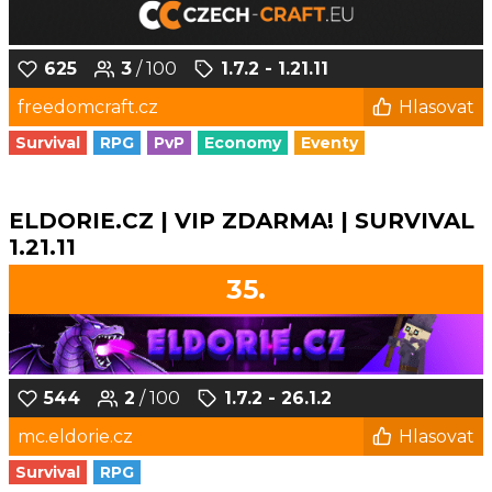
625
3
/ 100
1.7.2 - 1.21.11
freedomcraft.cz
Hlasovat
Survival
RPG
PvP
Economy
Eventy
ELDORIE.CZ | VIP ZDARMA! | SURVIVAL
1.21.11
35.
544
2
/ 100
1.7.2 - 26.1.2
mc.eldorie.cz
Hlasovat
Survival
RPG