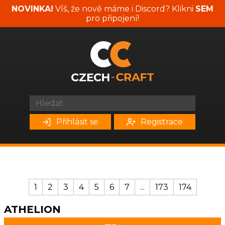
NOVINKA!
Víš, že nově máme i Discord? Klikni
SEM
pro připojení!
Přihlásit se
Registrace
1
2
3
4
5
6
7
...
173
174
ATHELION