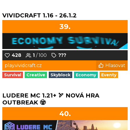
VIVIDCRAFT 1.16 - 26.1.2
39.
428
1
/ 100
???
play.vividcraft.cz
Hlasovat
Survival
Creative
Skyblock
Economy
Eventy
LUDERE MC 1.21+ 🏹 NOVÁ HRA
OUTBREAK 🧟
40.