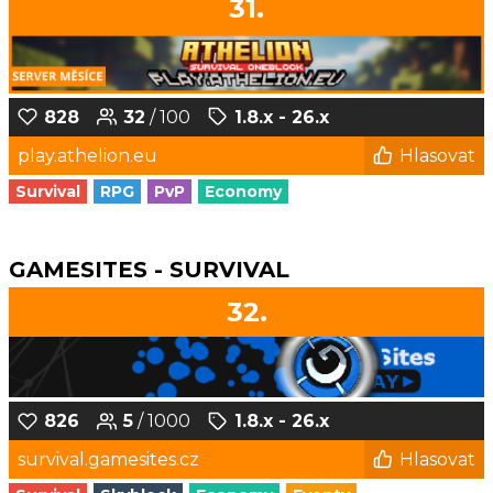
31.
828
32
/ 100
1.8.x - 26.x
play.athelion.eu
Hlasovat
Survival
RPG
PvP
Economy
GAMESITES - SURVIVAL
32.
826
5
/ 1000
1.8.x - 26.x
survival.gamesites.cz
Hlasovat