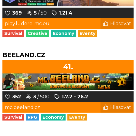
369
5
/ 50
1.21.4
play.ludere-mc.eu
Hlasovat
Survival
Creative
Economy
Eventy
BEELAND.CZ
41.
352
3
/ 500
1.7.2 - 26.2
mc.beeland.cz
Hlasovat
Survival
RPG
Economy
Eventy