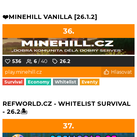
❤️MINEHILL VANILLA [26.1.2]
36.
536
6
/ 40
26.2
play.minehill.cz
Hlasovat
Survival
Economy
Whitelist
Eventy
REFWORLD.CZ - WHITELIST SURVIVAL
- 26.2🏝️
37.