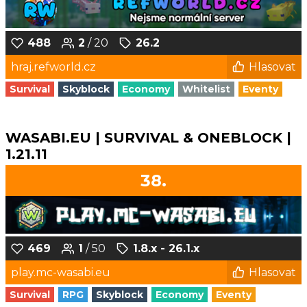
488
2
/ 20
26.2
hraj.refworld.cz
Hlasovat
Survival
Skyblock
Economy
Whitelist
Eventy
WASABI.EU | SURVIVAL & ONEBLOCK |
1.21.11
38.
469
1
/ 50
1.8.x - 26.1.x
play.mc-wasabi.eu
Hlasovat
Survival
RPG
Skyblock
Economy
Eventy