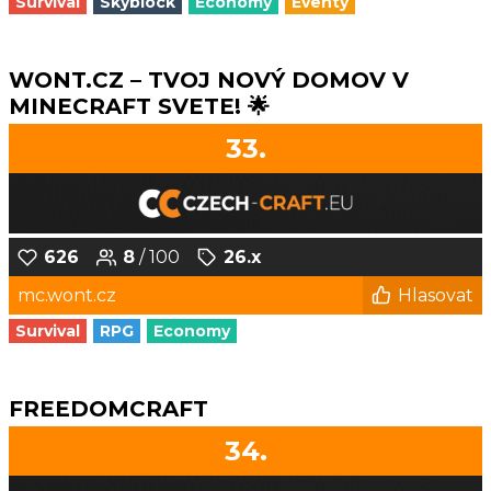
Survival
Skyblock
Economy
Eventy
WONT.CZ – TVOJ NOVÝ DOMOV V
MINECRAFT SVETE! 🌟
33.
626
8
/ 100
26.x
mc.wont.cz
Hlasovat
Survival
RPG
Economy
FREEDOMCRAFT
34.