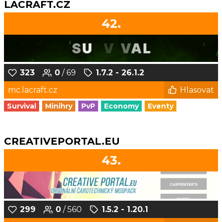
LACRAFT.CZ
42.
323
0
/ 69
1.7.2 - 26.1.2
mc.lacraft.cz
Hlasovat
Survival
Minihry
PvP
Economy
Eventy
CREATIVEPORTAL.EU
43.
299
0
/ 560
1.5.2 - 1.20.1