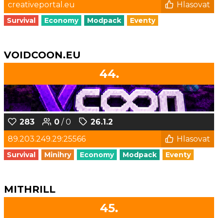
creativeportal.eu
Hlasovat
Survival
Economy
Modpack
Eventy
VOIDCOON.EU
44.
283
0
/ 0
26.1.2
89.203.249.29:25566
Hlasovat
Survival
Minihry
Economy
Modpack
Eventy
MITHRILL
45.