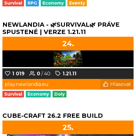
Survival
RPG
Economy
Eventy
NEWLANDIA - 🌿SURVIVAL🌿 PRÁVE
SPUSTENÉ | VERZE 1.21.11
24.
1 019
0
/ 40
1.21.11
play.newlandia.eu
Hlasovat
Survival
Economy
Doly
CUBE-CRAFT 26.2 FREE BUILD
25.