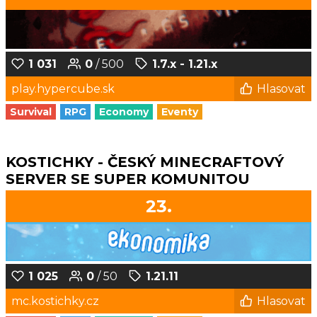
1 031
0
/ 500
1.7.x - 1.21.x
play.hypercube.sk
Hlasovat
Survival
RPG
Economy
Eventy
KOSTICHKY - ČESKÝ MINECRAFTOVÝ
SERVER SE SUPER KOMUNITOU
23.
1 025
0
/ 50
1.21.11
mc.kostichky.cz
Hlasovat