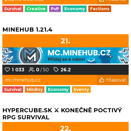
Survival
Creative
PvP
Economy
Factions
MINEHUB 1.21.4
21.
1 033
0
/ 50
26.2
mc.minehub.cz
Hlasovat
Survival
Minihry
Economy
Eventy
HYPERCUBE.SK ⚔️ KONEČNĚ POCTIVÝ
RPG SURVIVAL
22.