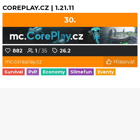
COREPLAY.CZ | 1.21.11
30.
882
1
/ 35
26.2
mc.coreplay.cz
Hlasovat
Survival
PvP
Economy
Slimefun
Eventy
1
2
3
4
5
6
...
191
192
© Czech-Craft.eu 2011 - 2026
Operated & Developed by
Speedy11CZ