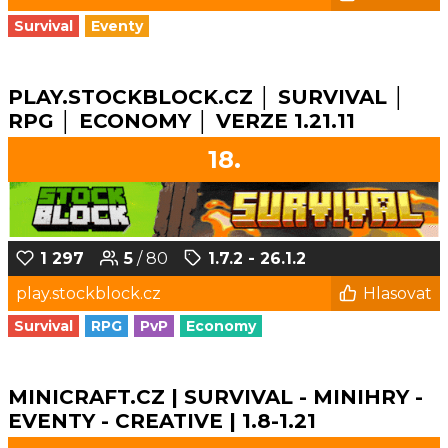
Survival
Eventy
PLAY.STOCKBLOCK.CZ │ SURVIVAL │
RPG │ ECONOMY │ VERZE 1.21.11
18.
1 297
5
/ 80
1.7.2 - 26.1.2
play.stockblock.cz
Hlasovat
Survival
RPG
PvP
Economy
MINICRAFT.CZ | SURVIVAL - MINIHRY -
EVENTY - CREATIVE | 1.8-1.21