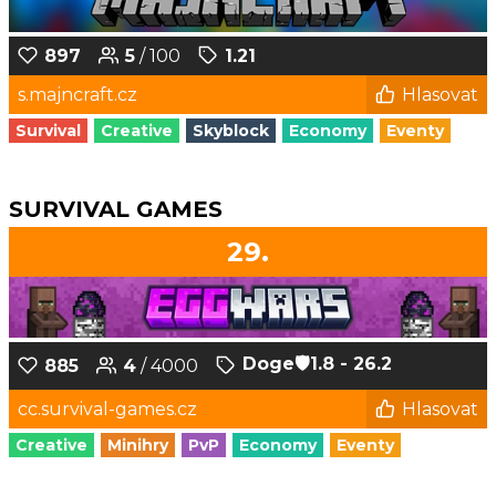
897
5
/ 100
1.21
s.majncraft.cz
Hlasovat
Survival
Creative
Skyblock
Economy
Eventy
SURVIVAL GAMES
29.
Doge‎🛡️1.8 - 26.2
885
4
/ 4000
cc.survival-games.cz
Hlasovat
Creative
Minihry
PvP
Economy
Eventy