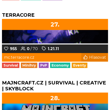
TERRACORE
27.
955
0
/ 70
1.21.11
mc.terracore.cz
Hlasovat
Survival
Minihry
PvP
Economy
Eventy
MAJNCRAFT.CZ | SURVIVAL | CREATIVE
| SKYBLOCK
28.