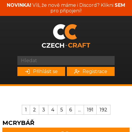
NOVINKA!
Víš, že nově máme i Discord? Klikni
SEM
pro připojení!
Přihlásit se
Registrace
1
2
3
4
5
6
...
191
192
MCRYBÁŘ