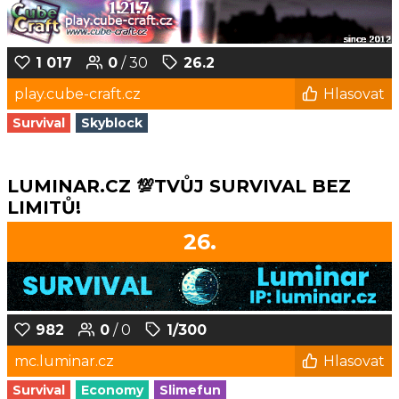
1 017
0
/ 30
26.2
play.cube-craft.cz
Hlasovat
Survival
Skyblock
LUMINAR.CZ 💯TVŮJ SURVIVAL BEZ
LIMITŮ!
26.
982
0
/ 0
1/300
mc.luminar.cz
Hlasovat
Survival
Economy
Slimefun