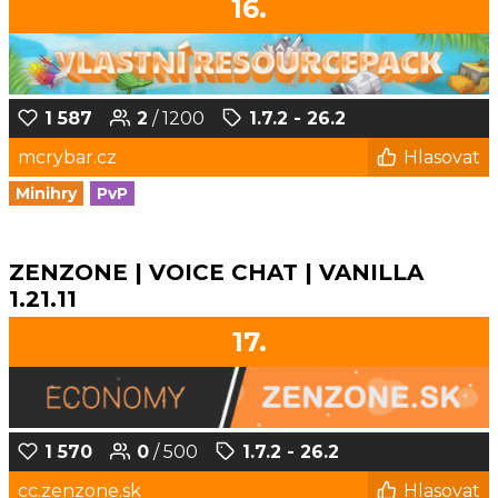
16.
1 587
2
/ 1200
1.7.2 - 26.2
mcrybar.cz
Hlasovat
Minihry
PvP
ZENZONE | VOICE CHAT | VANILLA
1.21.11
17.
1 570
0
/ 500
1.7.2 - 26.2
cc.zenzone.sk
Hlasovat