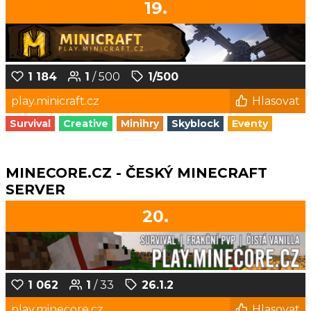
19.
1 184
1
/ 500
1/500
play.minicraft.cz
Hlasovat
Survival
Creative
Minihry
Skyblock
Eventy
MINECORE.CZ - ČESKÝ MINECRAFT
SERVER
20.
1 062
1
/ 33
26.1.2
play.minecore.cz
Hlasovat