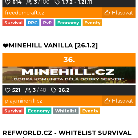
614
3
/ 100
1.7.2 - 1.21.11
freedomcraft.cz
Hlasovat
Survival
RPG
PvP
Economy
Eventy
❤️MINEHILL VANILLA [26.1.2]
36.
521
3
/ 40
26.2
play.minehill.cz
Hlasovat
Survival
Economy
Whitelist
Eventy
REFWORLD.CZ - WHITELIST SURVIVAL