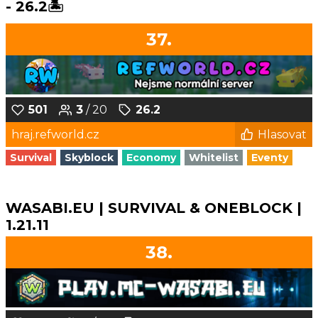
- 26.2🏝️
37.
501
3
/ 20
26.2
hraj.refworld.cz
Hlasovat
Survival
Skyblock
Economy
Whitelist
Eventy
WASABI.EU | SURVIVAL & ONEBLOCK |
1.21.11
38.