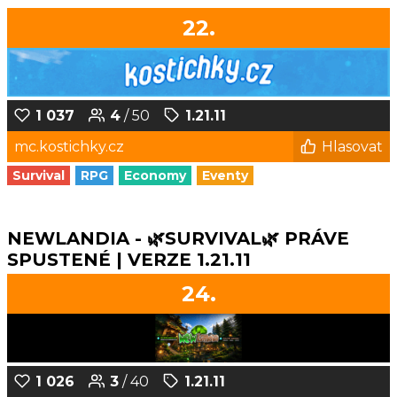
22.
1 037
4
/ 50
1.21.11
mc.kostichky.cz
Hlasovat
Survival
RPG
Economy
Eventy
NEWLANDIA - 🌿SURVIVAL🌿 PRÁVE
SPUSTENÉ | VERZE 1.21.11
24.
1 026
3
/ 40
1.21.11