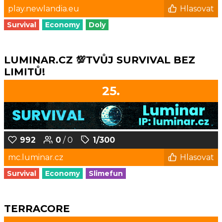
play.newlandia.eu
Hlasovat
Survival
Economy
Doly
LUMINAR.CZ 💯TVŮJ SURVIVAL BEZ
LIMITŮ!
25.
992
0
/ 0
1/300
mc.luminar.cz
Hlasovat
Survival
Economy
Slimefun
TERRACORE