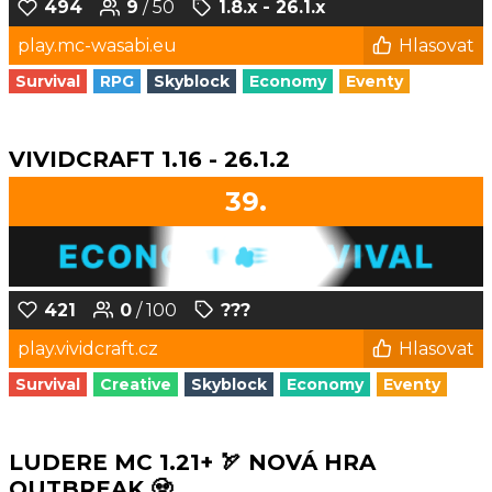
494
9
/ 50
1.8.x - 26.1.x
play.mc-wasabi.eu
Hlasovat
Survival
RPG
Skyblock
Economy
Eventy
VIVIDCRAFT 1.16 - 26.1.2
39.
421
0
/ 100
???
play.vividcraft.cz
Hlasovat
Survival
Creative
Skyblock
Economy
Eventy
LUDERE MC 1.21+ 🏹 NOVÁ HRA
OUTBREAK 🧟