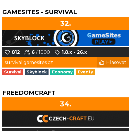
GAMESITES - SURVIVAL
32.
812
6
/ 1000
1.8.x - 26.x
survival.gamesites.cz
Hlasovat
Survival
Skyblock
Economy
Eventy
FREEDOMCRAFT
34.