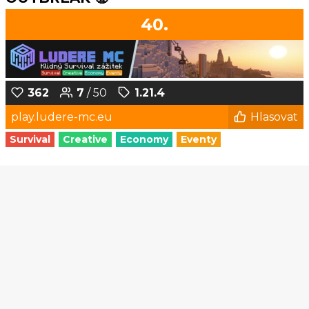
40.
362
7
/ 50
1.21.4
play.ludere-mc.eu
Hlasovat
Survival
Creative
Economy
Eventy
1
2
3
4
5
6
...
134
135
© Czech-Craft.eu 2011 - 2026
Operated & Developed by
Speedy11CZ