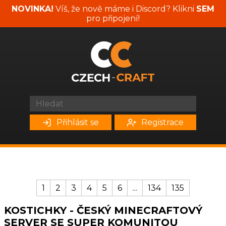
NOVINKA!
Víš, že nově máme i Discord? Klikni
SEM
pro připojení!
Přihlásit se
Registrace
1
2
3
4
5
6
...
134
135
KOSTICHKY - ČESKÝ MINECRAFTOVÝ
SERVER SE SUPER KOMUNITOU