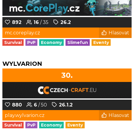
892
16
/ 35
26.2
mc.coreplay.cz
Hlasovat
Survival
PvP
Economy
Slimefun
Eventy
WYLVARION
30.
880
6
/ 50
26.1.2
play.wylvarion.cz
Hlasovat
Survival
PvP
Economy
Eventy