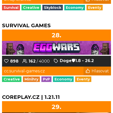
Survival
Creative
Skyblock
Economy
Eventy
SURVIVAL GAMES
28.
Doge‎🛡️1.8 - 26.2
898
162
/ 4000
cc.survival-games.cz
Hlasovat
Creative
Minihry
PvP
Economy
Eventy
COREPLAY.CZ | 1.21.11
29.