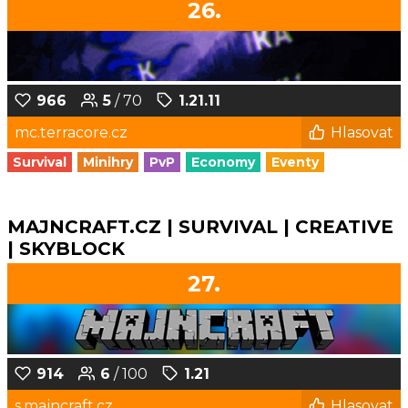
26.
966
5
/ 70
1.21.11
mc.terracore.cz
Hlasovat
Survival
Minihry
PvP
Economy
Eventy
MAJNCRAFT.CZ | SURVIVAL | CREATIVE
| SKYBLOCK
27.
914
6
/ 100
1.21
s.majncraft.cz
Hlasovat