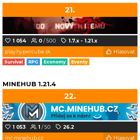
21.
1 054
0
/ 500
1.7.x - 1.21.x
play.hypercube.sk
Hlasovat
Survival
RPG
Economy
Eventy
MINEHUB 1.21.4
22.
1 053
1
/ 50
26.2
mc.minehub.cz
Hlasovat