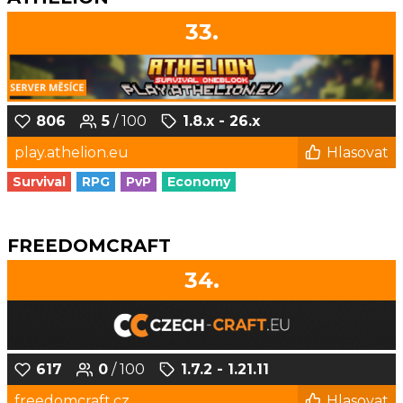
33.
806
5
/ 100
1.8.x - 26.x
play.athelion.eu
Hlasovat
Survival
RPG
PvP
Economy
FREEDOMCRAFT
34.
617
0
/ 100
1.7.2 - 1.21.11
freedomcraft.cz
Hlasovat