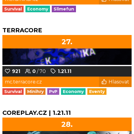
Survival
Economy
Slimefun
TERRACORE
27.
921
0
/ 70
1.21.11
mc.terracore.cz
Hlasovat
Survival
Minihry
PvP
Economy
Eventy
COREPLAY.CZ | 1.21.11
28.