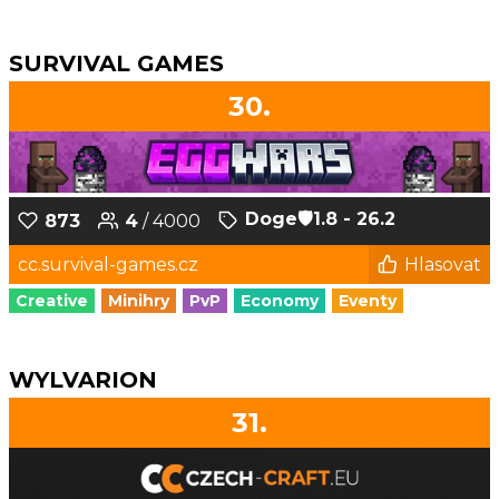
SURVIVAL GAMES
30.
Doge‎🛡️1.8 - 26.2
873
4
/ 4000
cc.survival-games.cz
Hlasovat
Creative
Minihry
PvP
Economy
Eventy
WYLVARION
31.