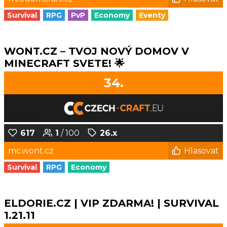
Survival
RPG
PvP
Economy
Eventy
WONT.CZ – TVOJ NOVÝ DOMOV V
MINECRAFT SVETE! 🌟
34.
617
1
/ 100
26.x
mc.wont.cz
Hlasovat
Survival
RPG
Economy
ELDORIE.CZ | VIP ZDARMA! | SURVIVAL
1.21.11