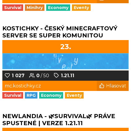
Survival
Minihry
Economy
Eventy
KOSTICHKY - ČESKÝ MINECRAFTOVÝ
SERVER SE SUPER KOMUNITOU
23.
1 027
0
/ 50
1.21.11
mc.kostichky.cz
Hlasovat
Survival
RPG
Economy
Eventy
NEWLANDIA - 🌿SURVIVAL🌿 PRÁVE
SPUSTENÉ | VERZE 1.21.11