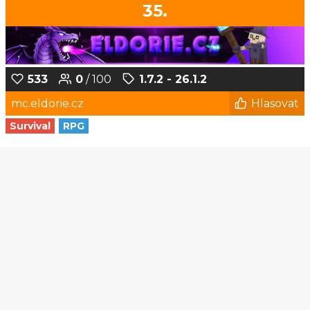
35.
533
0
/ 100
1.7.2 - 26.1.2
mc.eldorie.cz
Hlasovat
Survival
RPG
1
2
3
4
5
6
...
144
145
© Czech-Craft.eu 2011 - 2026
Operated & Developed by
Speedy11CZ
API
KONTAKT A FAQ
OOU
DISCORD