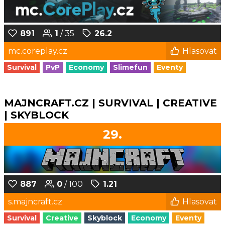
891
1
/ 35
26.2
mc.coreplay.cz
Hlasovat
Survival
PvP
Economy
Slimefun
Eventy
MAJNCRAFT.CZ | SURVIVAL | CREATIVE
| SKYBLOCK
29.
887
0
/ 100
1.21
s.majncraft.cz
Hlasovat
Survival
Creative
Skyblock
Economy
Eventy