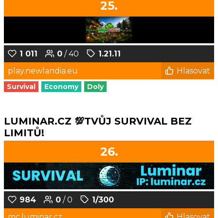
25.
1 011
0
/ 40
1.21.11
play.newlandia.eu
Hlasovat
Survival
Economy
Doly
LUMINAR.CZ 💯TVŮJ SURVIVAL BEZ
LIMITŮ!
26.
984
0
/ 0
1/300
mc.luminar.cz
Hlasovat