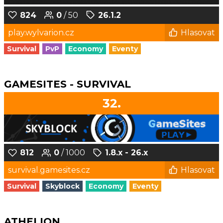
824
0
/ 50
26.1.2
play.wylvarion.cz
Hlasovat
Survival
PvP
Economy
Eventy
GAMESITES - SURVIVAL
32.
812
0
/ 1000
1.8.x - 26.x
survival.gamesites.cz
Hlasovat
Survival
Skyblock
Economy
Eventy
ATHELION