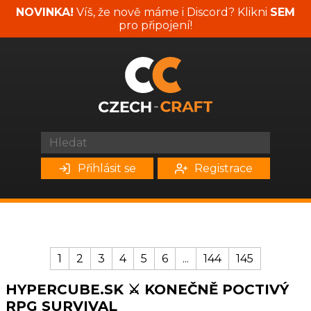
NOVINKA!
Víš, že nově máme i Discord? Klikni
SEM
pro připojení!
Přihlásit se
Registrace
1
2
3
4
5
6
...
144
145
HYPERCUBE.SK ⚔️ KONEČNĚ POCTIVÝ
RPG SURVIVAL