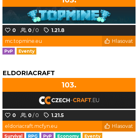
0
0
/ 0
1.21.8
mc.topmine.eu
Hlasovat
PvP
Eventy
ELDORIACRAFT
103.
0
0
/ 0
1.21.5
eldoriacraft.mcfyn.eu
Hlasovat
Survival
RPG
PvP
Economy
Eventy