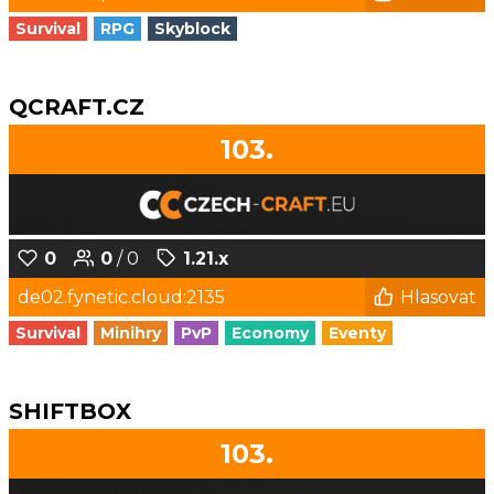
Survival
RPG
Skyblock
QCRAFT.CZ
103.
0
0
/ 0
1.21.x
de02.fynetic.cloud:2135
Hlasovat
Survival
Minihry
PvP
Economy
Eventy
SHIFTBOX
103.