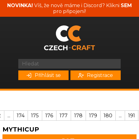
NOVINKA!
Víš, že nově máme i Discord? Klikni
SEM
pro připojení!
Přihlásit se
Registrace
2
...
174
175
176
177
178
179
180
...
191
MYTHICUP