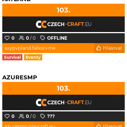
103.
0
0
/ 0
OFFLINE
axypvpland.falixsrv.me
Hlasovat
Survival
Eventy
AZURESMP
103.
0
0
/ 0
???
azuresmp.playcraft.eu
Hlasovat