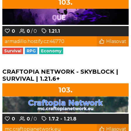
103.
0
0
/ 0
1.21.1
armadillo.hostify.cz:46770
Hlasovat
Survival
RPG
Economy
CRAFTOPIA NETWORK - SKYBLOCK |
SURVIVAL | 1.21.6+
103.
0
0
/ 0
1.7.2 - 1.21.8
mc.craftopianetwork.eu
Hlasovat