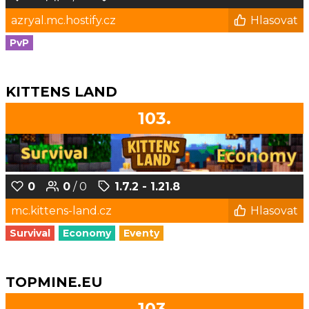
azryal.mc.hostify.cz
Hlasovat
PvP
KITTENS LAND
103.
0
0
/ 0
1.7.2 - 1.21.8
mc.kittens-land.cz
Hlasovat
Survival
Economy
Eventy
TOPMINE.EU
103.