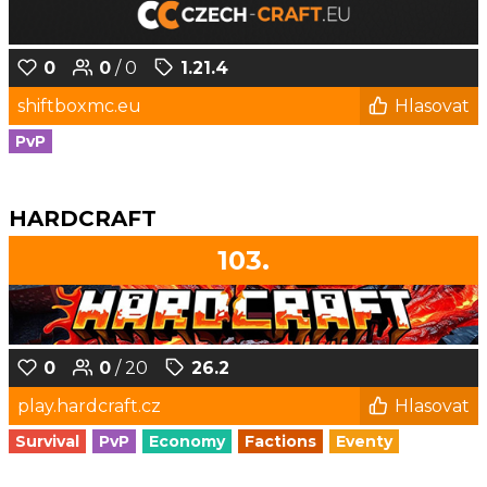
0
0
/ 0
1.21.4
shiftboxmc.eu
Hlasovat
PvP
HARDCRAFT
103.
0
0
/ 20
26.2
play.hardcraft.cz
Hlasovat
Survival
PvP
Economy
Factions
Eventy