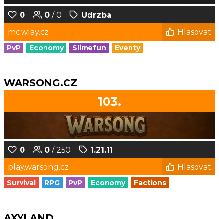
0
0
/ 0
Udrzba
mc.wlay.cz
Hlasovat
PvP
Economy
Slimefun
Eventy
WARSONG.CZ
103.
0
0
/ 250
1.21.11
play.warsong.cz
Hlasovat
Survival
RPG
PvP
Economy
Factions
AXYLAND