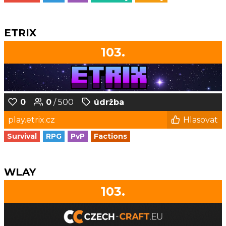
ETRIX
103.
0
0
/ 500
údržba
play.etrix.cz
Hlasovat
Survival
RPG
PvP
Factions
WLAY
103.