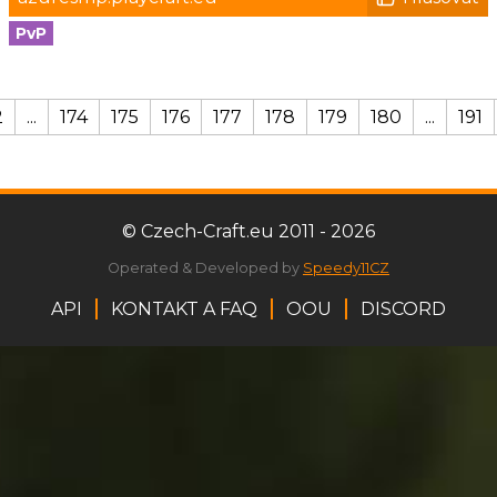
PvP
2
...
174
175
176
177
178
179
180
...
191
© Czech-Craft.eu 2011 - 2026
Operated & Developed by
Speedy11CZ
API
KONTAKT A FAQ
OOU
DISCORD