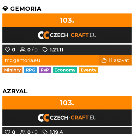
💎 GEMORIA
103.
0
0
/ 0
1.21.11
mc.gemoria.eu
Hlasovat
Minihry
RPG
PvP
Economy
Eventy
AZRYAL
103.
0
0
/ 0
1.19.4