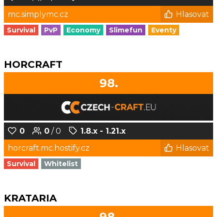
mc.simplymc.cz
Hlasovat
Survival
PvP
Economy
Slimefun
Eventy
HORCRAFT
98.
0
0
/ 0
1.8.x - 1.21.x
horcraft.mc.hostify.cz
Hlasovat
Survival
Whitelist
KRATARIA
98.