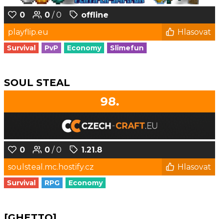
0
0
/ 0
offline
playflip.eu
Hlasovat
Survival
PvP
Economy
Slimefun
SOUL STEAL
98.
0
0
/ 0
1.21.8
soulsteal.mc.hostify.cz
Hlasovat
Survival
RPG
Economy
[GHETTO]