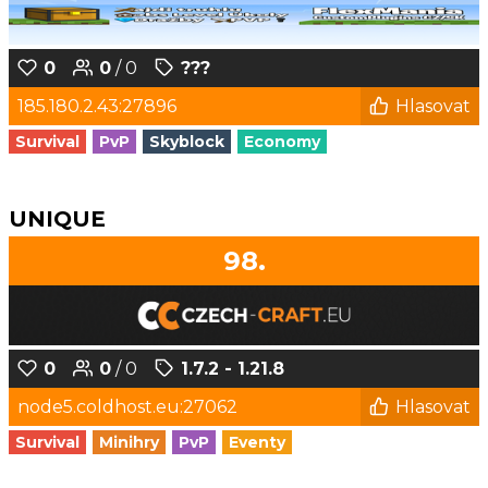
0
0
/ 0
???
185.180.2.43:27896
Hlasovat
Survival
PvP
Skyblock
Economy
UNIQUE
98.
0
0
/ 0
1.7.2 - 1.21.8
node5.coldhost.eu:27062
Hlasovat
Survival
Minihry
PvP
Eventy