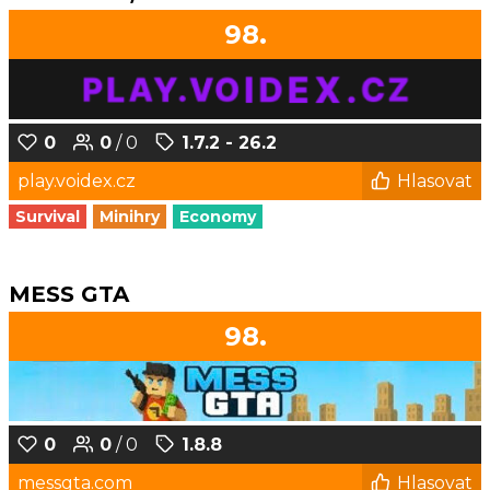
98.
0
0
/ 0
1.7.2 - 26.2
play.voidex.cz
Hlasovat
Survival
Minihry
Economy
MESS GTA
98.
0
0
/ 0
1.8.8
messgta.com
Hlasovat