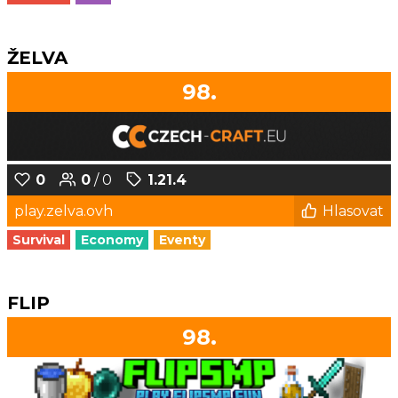
ŽELVA
98.
0
0
/ 0
1.21.4
play.zelva.ovh
Hlasovat
Survival
Economy
Eventy
FLIP
98.