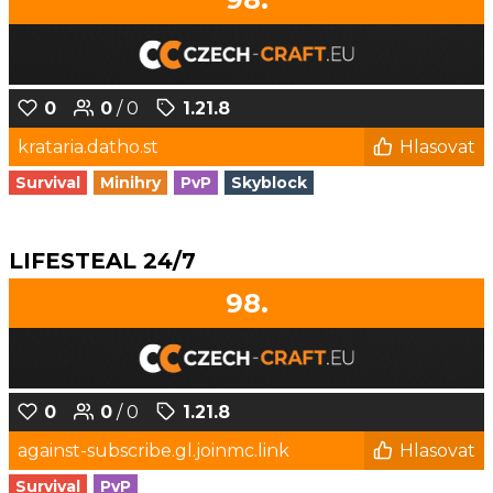
0
0
/ 0
1.21.8
krataria.datho.st
Hlasovat
Survival
Minihry
PvP
Skyblock
LIFESTEAL 24/7
98.
0
0
/ 0
1.21.8
against-subscribe.gl.joinmc.link
Hlasovat
Survival
PvP