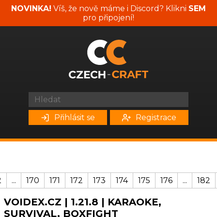
NOVINKA!
Víš, že nově máme i Discord? Klikni
SEM
pro připojení!
Přihlásit se
Registrace
2
...
170
171
172
173
174
175
176
...
182
VOIDEX.CZ | 1.21.8 | KARAOKE,
SURVIVAL, BOXFIGHT