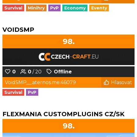
Survival
Minihry
PvP
Economy
Eventy
VOIDSMP
98.
0
0
/ 20
Offline
VoidSMP__.aternos.me:46079
Hlasovat
Survival
PvP
FLEXMANIA CUSTOMPLUGINS CZ/SK
98.