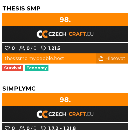
THESIS SMP
98.
0
0
/ 0
1.21.5
thesissmp.my.pebble.host
Hlasovat
Survival
Economy
SIMPLYMC
98.
0
0
/ 0
1.7.2 - 1.21.8