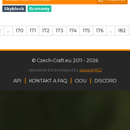
Skyblock
Economy
2
...
170
171
172
173
174
175
176
...
182
© Czech-Craft.eu 2011 - 2026
Operated & Developed by
Speedy11CZ
API
KONTAKT A FAQ
OOU
DISCORD