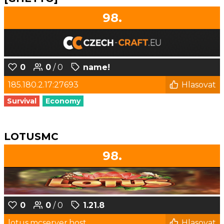
98.
0
0
/ 0
name!
185.180.2.17:27693
Hlasovat
Survival
Economy
LOTUSMC
98.
0
0
/ 0
1.21.8
lotus.mcserver.host
Hlasovat