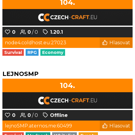
104.
0
0
/ 0
1.20.1
node4.coldhost.eu:27023
Hlasovat
Survival
RPG
Economy
LEJNOSMP
104.
0
0
/ 0
Offline
lejnoSMP.aternos.me:60499
Hlasovat