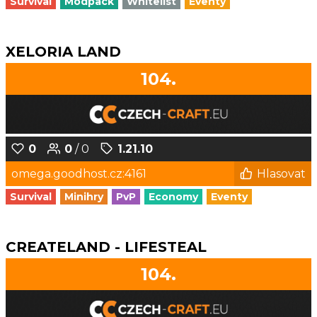
Survival
Modpack
Whitelist
Eventy
XELORIA LAND
104.
0
0
/ 0
1.21.10
omega.goodhost.cz:4161
Hlasovat
Survival
Minihry
PvP
Economy
Eventy
CREATELAND - LIFESTEAL
104.