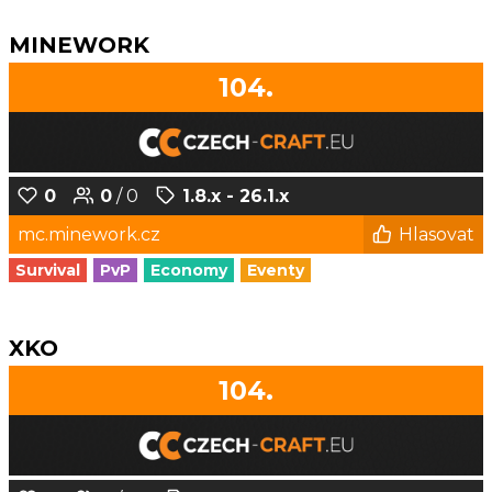
MINEWORK
104.
0
0
/ 0
1.8.x - 26.1.x
mc.minework.cz
Hlasovat
Survival
PvP
Economy
Eventy
XKO
104.