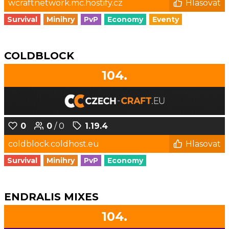
wcraftnetwork.mc.hostify.cz
Hlasovat
Survival
Minihry
PvP
Economy
Eventy
COLDBLOCK
104.
0
0
/ 0
1.19.4
coldblock.coldhost.eu
Hlasovat
Survival
Minihry
PvP
Economy
ENDRALIS MIXES
104.