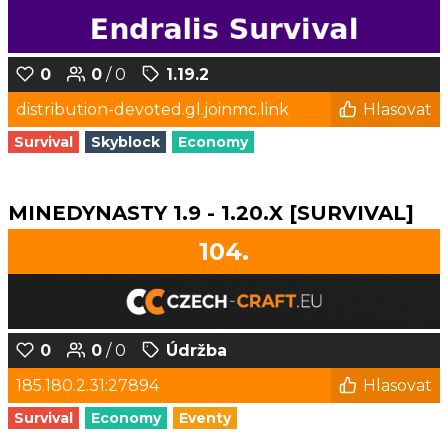
0
0
/ 0
1.19.2
distribution-devoted.gl.joinmc.link
Hlasovat
Survival
Skyblock
Economy
MINEDYNASTY 1.9 - 1.20.X [SURVIVAL]
104.
0
0
/ 0
Údržba
185.180.2.31:27894
Hlasovat
Survival
Economy
Eventy