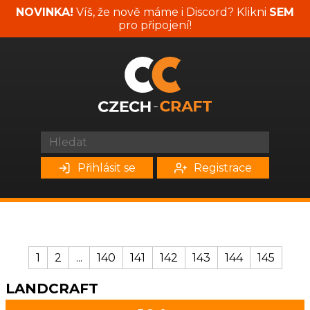
NOVINKA!
Víš, že nově máme i Discord? Klikni
SEM
pro připojení!
Přihlásit se
Registrace
1
2
...
140
141
142
143
144
145
LANDCRAFT