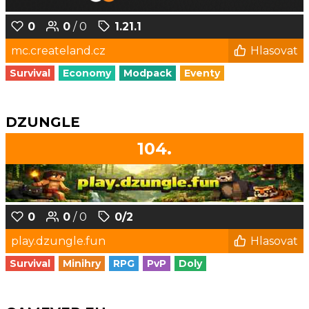
0
0
/ 0
1.21.1
mc.createland.cz
Hlasovat
Survival
Economy
Modpack
Eventy
DZUNGLE
104.
0
0
/ 0
0/2
play.dzungle.fun
Hlasovat
Survival
Minihry
RPG
PvP
Doly