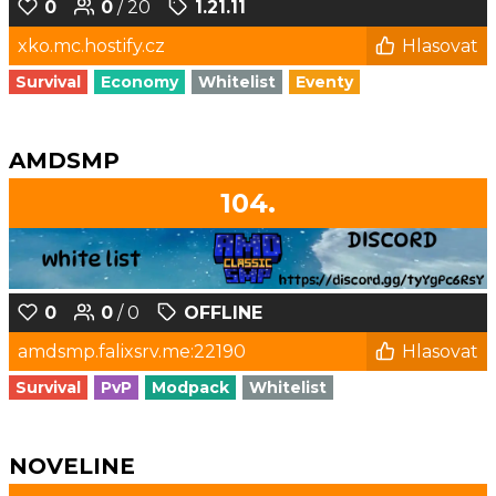
0
0
/ 20
1.21.11
xko.mc.hostify.cz
Hlasovat
Survival
Economy
Whitelist
Eventy
AMDSMP
104.
0
0
/ 0
OFFLINE
amdsmp.falixsrv.me:22190
Hlasovat
Survival
PvP
Modpack
Whitelist
NOVELINE