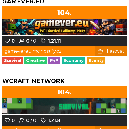
GAMEVER.EU
104.
0
0
/ 0
1.21.11
gamevereu.mc.hostify.cz
Hlasovat
Survival
Creative
PvP
Economy
Eventy
WCRAFT NETWORK
104.
0
0
/ 0
1.21.8