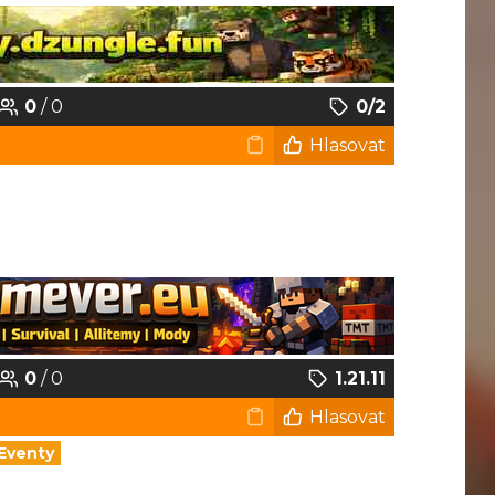
0
/ 0
0/2
Hlasovat
0
/ 0
1.21.11
Hlasovat
Eventy