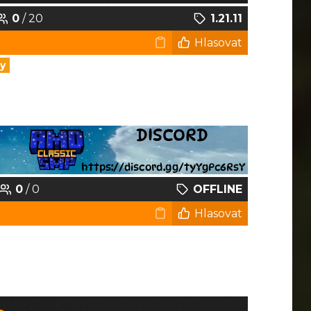
0
/ 20
1.21.11
Hlasovat
y
0
/ 0
OFFLINE
Hlasovat