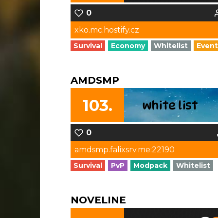
0
xko.mc.hostify.cz
Survival
Economy
Whitelist
Event
AMDSMP
103.
0
amdsmp.falixsrv.me:22190
Survival
PvP
Modpack
Whitelist
NOVELINE