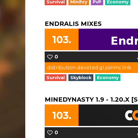
Survival
Minihry
PvP
Economy
ENDRALIS MIXES
103.
0
distribution-devoted.gl.joinmc.link
Survival
Skyblock
Economy
MINEDYNASTY 1.9 - 1.20.X [
103.
0