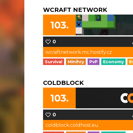
WCRAFT NETWORK
103.
0
wcraftnetwork.mc.hostify.cz
Survival
Minihry
PvP
Economy
E
COLDBLOCK
103.
0
coldblock.coldhost.eu