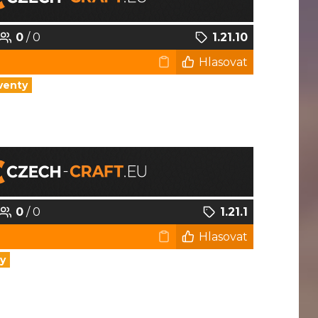
0
/ 0
1.21.10
Hlasovat
venty
0
/ 0
1.21.1
Hlasovat
y