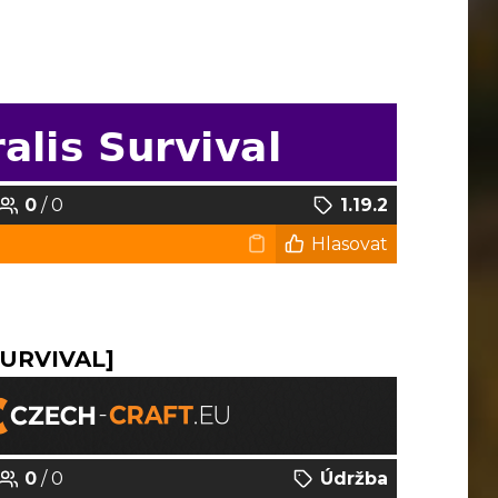
0
/ 0
1.19.2
Hlasovat
SURVIVAL]
0
/ 0
Údržba