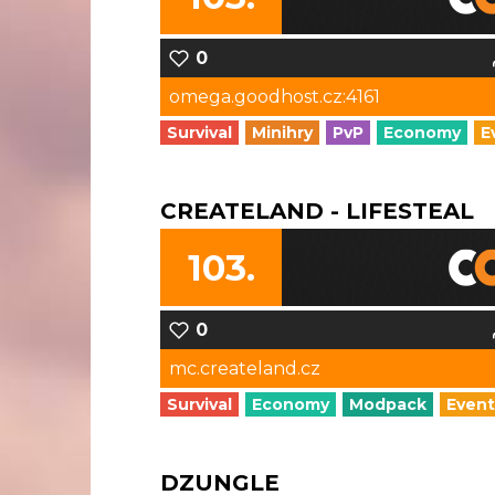
0
omega.goodhost.cz:4161
Survival
Minihry
PvP
Economy
E
CREATELAND - LIFESTEAL
103.
0
mc.createland.cz
Survival
Economy
Modpack
Event
DZUNGLE