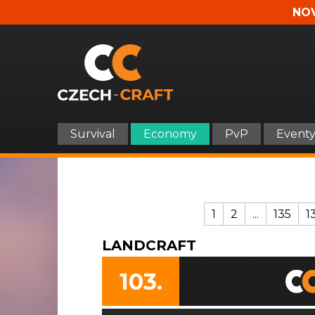
NOV
Survival
Economy
PvP
Event
1
2
...
135
1
LANDCRAFT
103.