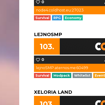
0
node4.coldhost.eu:27023
Survival
RPG
Economy
LEJNOSMP
103.
0
lejnoSMP.aternos.me:60499
Survival
Modpack
Whitelist
Event
XELORIA LAND
103.