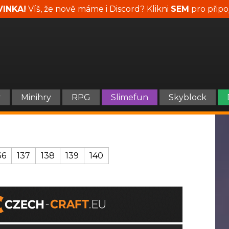
INKA!
Víš, že nově máme i Discord? Klikni
SEM
pro připo
y
Minihry
RPG
Slimefun
Skyblock
36
137
138
139
140