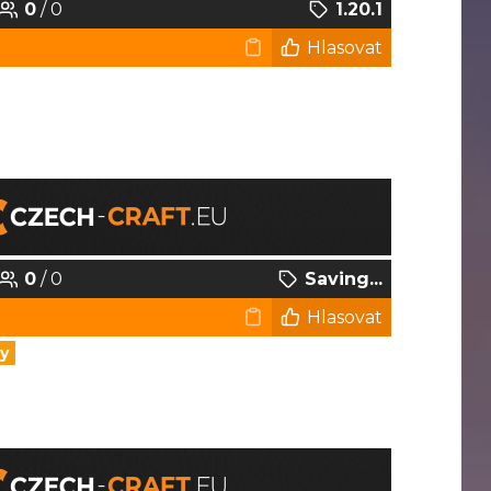
0
/ 0
1.20.1
Hlasovat
0
/ 0
Saving...
Hlasovat
y