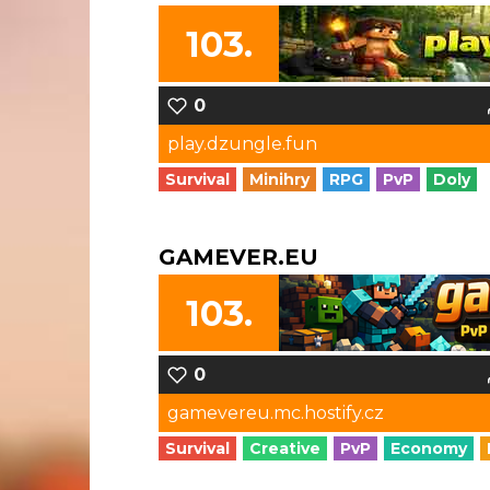
103.
0
play.dzungle.fun
Survival
Minihry
RPG
PvP
Doly
GAMEVER.EU
103.
0
gamevereu.mc.hostify.cz
Survival
Creative
PvP
Economy