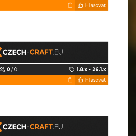
Hlasovat
0
/ 0
1.8.x - 26.1.x
Hlasovat