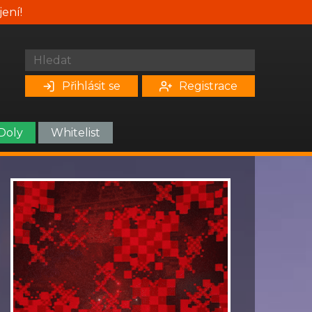
jení!
Přihlásit se
Registrace
Doly
Whitelist