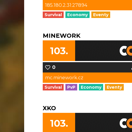
185.180.2.31:27894
Survival
Economy
Eventy
MINEWORK
103.
0
mc.minework.cz
Survival
PvP
Economy
Eventy
XKO
103.