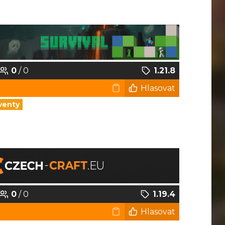
0
/ 0
1.21.8
Hlasovat
venty
0
/ 0
1.19.4
Hlasovat