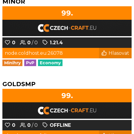
MINOR
99.
0
0
/ 0
1.21.4
node.coldhost.eu:26078
Hlasovat
Minihry
PvP
Economy
GOLDSMP
99.
0
0
/ 0
OFFLINE