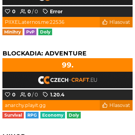
0
0
/ 0
Error
PIIXEL.aternos.me:22536
Hlasovat
Minihry
PvP
Doly
BLOCKADIA: ADVENTURE
99.
0
0
/ 0
1.20.4
anarchy.playit.gg
Hlasovat
Survival
RPG
Economy
Doly