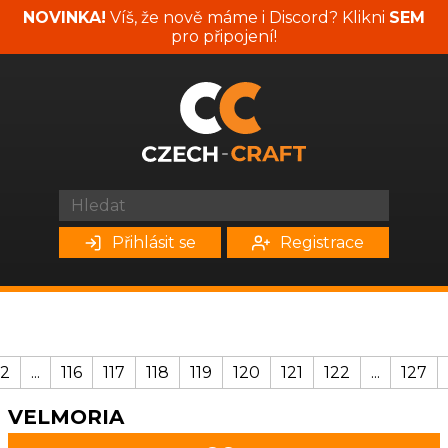
NOVINKA!
Víš, že nově máme i Discord? Klikni
SEM
pro připojení!
Přihlásit se
Registrace
2
...
116
117
118
119
120
121
122
...
127
VELMORIA