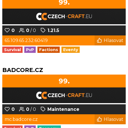
99.
0
0
/ 0
1.21.5
65.109.65.232:60419
Hlasovat
Survival
PvP
Factions
Eventy
BADCORE.CZ
99.
0
0
/ 0
Maintenance
mc.badcore.cz
Hlasovat