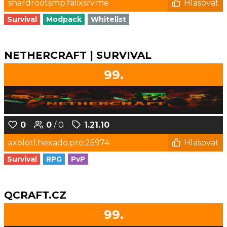
shardrootsmp.falixsrv.me
Hlasovat
Survival
Modpack
Whitelist
NETHERCRAFT | SURVIVAL
99.
0
0
/ 0
1.21.10
axolotl.hexado.pro:25974
Hlasovat
Survival
RPG
PvP
QCRAFT.CZ
99.