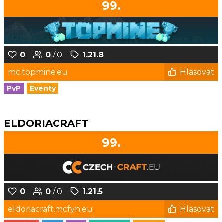
99.
0
0
/ 0
1.21.8
mc.topmine.eu
Hlasovat
PvP
Eventy
ELDORIACRAFT
99.
0
0
/ 0
1.21.5
eldoriacraft.mcfyn.eu
Hlasovat