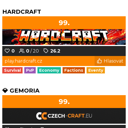
HARDCRAFT
99.
0
0
/ 20
26.2
play.hardcraft.cz
Hlasovat
Survival
PvP
Economy
Factions
Eventy
💎 GEMORIA
99.