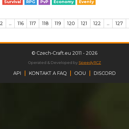
Survival
RPG
PvP
Economy
Eventy
2
...
116
117
118
119
120
121
122
...
127
© Czech-Craft.eu 2011 - 2026
Operated & Developed by
Speedy11CZ
API
KONTAKT A FAQ
OOU
DISCORD