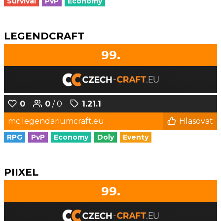
Survival
PvP
Economy
LEGENDCRAFT
99.
0
0
/ 0
1.21.1
mc.legendariumcraft.eu
Hlasovat
RPG
PvP
Economy
Doly
Eventy
PIIXEL
99.