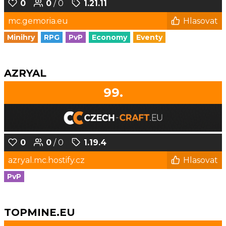
0
0
/ 0
1.21.11
mc.gemoria.eu
Hlasovat
Minihry
RPG
PvP
Economy
Eventy
AZRYAL
99.
0
0
/ 0
1.19.4
azryal.mc.hostify.cz
Hlasovat
PvP
TOPMINE.EU