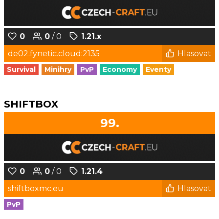
0
0
/ 0
1.21.x
de02.fynetic.cloud:2135
Hlasovat
Survival
Minihry
PvP
Economy
Eventy
SHIFTBOX
99.
0
0
/ 0
1.21.4
shiftboxmc.eu
Hlasovat
PvP