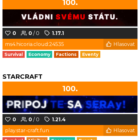
100.
0
0
/ 0
1.17.1
ms4.hicoria.cloud:24535
Hlasovat
Survival
Economy
Factions
Eventy
STARCRAFT
100.
0
0
/ 0
1.21.4
play.star-craft.fun
Hlasovat