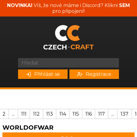
NOVINKA!
Víš, že nově máme i Discord? Klikni
SEM
pro připojení!
Přihlásit se
Registrace
2
...
111
112
113
114
115
116
117
...
137
WORLDOFWAR