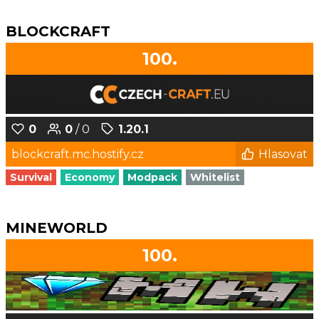
BLOCKCRAFT
100.
0
0
/ 0
1.20.1
blockcraft.mc.hostify.cz
Hlasovat
Survival
Economy
Modpack
Whitelist
MINEWORLD
100.