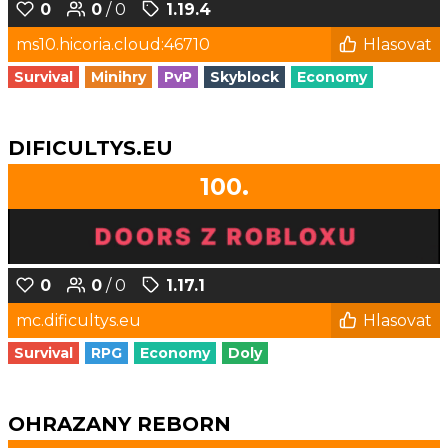
0
0
/ 0
1.19.4
ms10.hicoria.cloud:46710
Hlasovat
Survival
Minihry
PvP
Skyblock
Economy
DIFICULTYS.EU
100.
0
0
/ 0
1.17.1
mc.dificultys.eu
Hlasovat
Survival
RPG
Economy
Doly
OHRAZANY REBORN