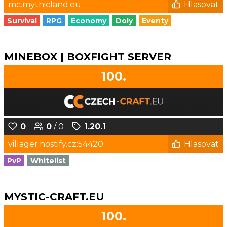
mc.mythicland.eu
Hlasovat
Survival
RPG
Economy
Doly
Eventy
MINEBOX | BOXFIGHT SERVER
100.
0
0
/ 0
1.20.1
villager.hostify.cz:54420
Hlasovat
PvP
Whitelist
MYSTIC-CRAFT.EU
100.