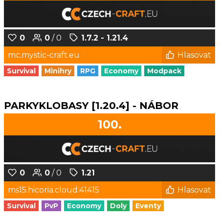
0
0
/ 0
1.7.2 - 1.21.4
mc.mystic-craft.eu
Hlasovat
Survival
Minihry
RPG
Economy
Modpack
PARKYKLOBASY [1.20.4] - NÁBOR
100.
0
0
/ 0
1.21
ms15.hicoria.cloud:41415
Hlasovat
Survival
PvP
Economy
Doly
Eventy