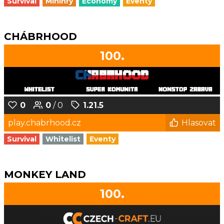
Survival
Minihry
Economy
Eventy
CHÁBRHOOD
100.
0
0
/ 0
1.21.5
play.chabrhood.cz
Hlasovat
Survival
Whitelist
Eventy
MONKEY LAND
100.