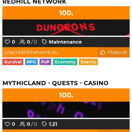
REDHILL NETWORK
100.
0
0
/ 0
Maintenance
play.redhillnetwork.eu
Hlasovat
Survival
RPG
PvP
Economy
Eventy
MYTHICLAND・QUESTS・CASINO
100.
0
0
/ 0
1.21