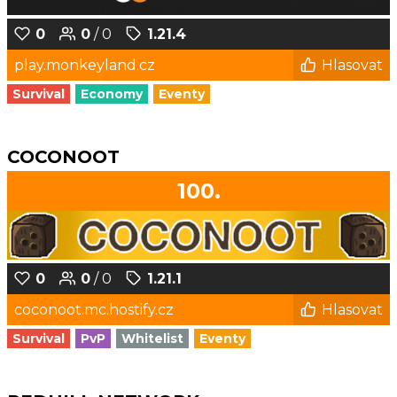
0
0
/ 0
1.21.4
play.monkeyland.cz
Hlasovat
Survival
Economy
Eventy
COCONOOT
100.
0
0
/ 0
1.21.1
coconoot.mc.hostify.cz
Hlasovat
Survival
PvP
Whitelist
Eventy