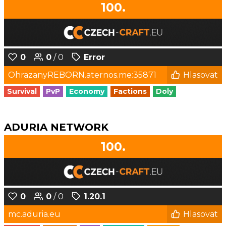
100.
0
0
/ 0
Error
OhrazanyREBORN.aternos.me:35871
Hlasovat
Survival
PvP
Economy
Factions
Doly
ADURIA NETWORK
100.
0
0
/ 0
1.20.1
mc.aduria.eu
Hlasovat