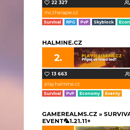
22 327
mc.therapie.cz
Survival
RPG
PvP
Skyblock
Eco
HALMINE.CZ
2.
13 663
play.halmine.cz
Survival
PvP
Economy
Eventy
GAMEREALMS.CZ » SURVIV
EVENT🦜1.21.11+