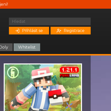
jení!
Přihlásit se
Registrace
Doly
Whitelist