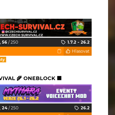
56
/ 250
1.7.2 - 26.2
Hlasovat
nty
VIVAL 🌾 ONEBLOCK 🟩
24
/ 250
26.2