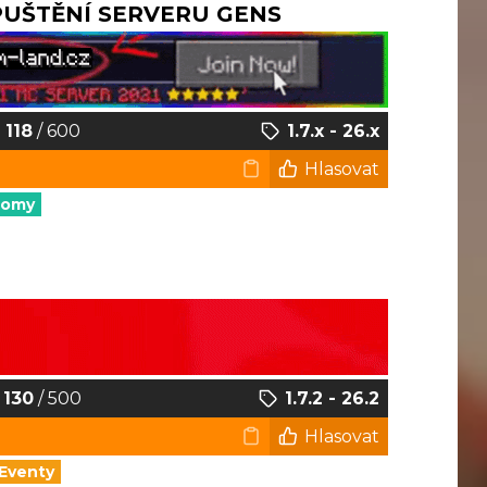
SPUŠTĚNÍ SERVERU GENS
118
/ 600
1.7.x - 26.x
Hlasovat
nomy
130
/ 500
1.7.2 - 26.2
Hlasovat
Eventy