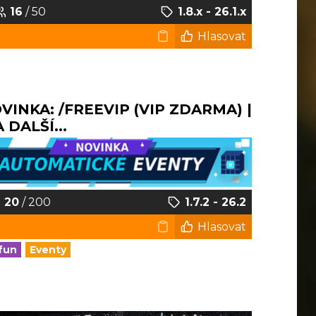
16
/ 50
1.8.x - 26.1.x
Hlasovat
NOVINKA: /FREEVIP (VIP ZDARMA) |
DALŠÍ...
20
/ 200
1.7.2 - 26.2
Hlasovat
fun
Eventy