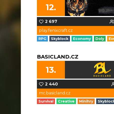
12.
2 697
play.fenixcraft.cz
RPG
Skyblock
Economy
Doly
Ev
BASICLAND.CZ
13.
2 440
mc.basicland.cz
Survival
Creative
Minihry
Skybloc