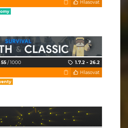
Hlasovat
nomy
55
/ 1000
1.7.2 - 26.2
Hlasovat
venty