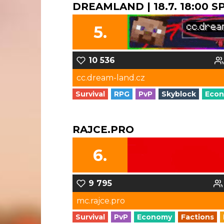
DREAMLAND | 18.7. 18:00 
5.
10 536
cc.dream-land.cz
Survival
RPG
PvP
Skyblock
Eco
RAJCE.PRO
6.
9 795
mc.rajce.pro
Survival
PvP
Economy
Factions