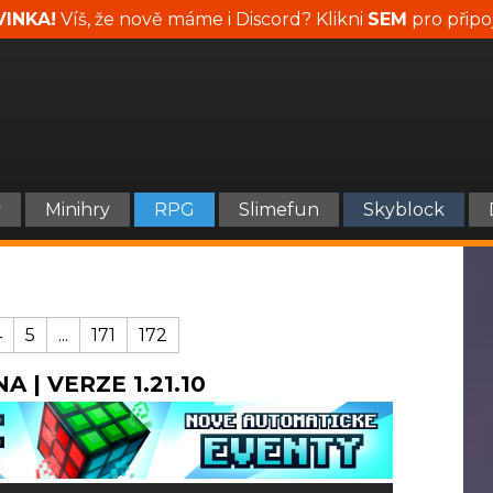
INKA!
Víš, že nově máme i Discord? Klikni
SEM
pro připo
y
Minihry
RPG
Slimefun
Skyblock
4
5
...
171
172
A | VERZE 1.21.10