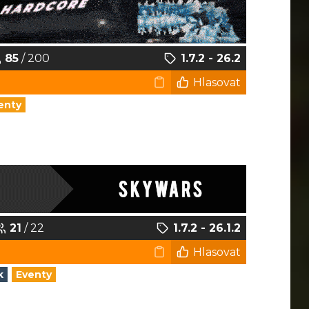
85
/ 200
1.7.2 - 26.2
Hlasovat
enty
21
/ 22
1.7.2 - 26.1.2
Hlasovat
k
Eventy