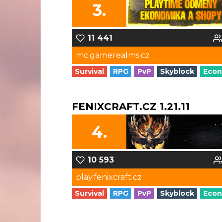
3.
11 441
mc.gamerealms.cz
Survival
RPG
PvP
Skyblock
Eco
FENIXCRAFT.CZ 1.21.11
4.
10 593
play.fenixcraft.cz
Survival
RPG
PvP
Skyblock
Eco