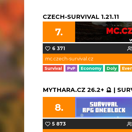
CZECH-SURVIVAL 1.21.11
7.
6 371
mc.czech-survival.cz
Survival
PvP
Economy
Doly
Eve
MYTHARA.CZ 26.2+ 🔮 | SUR
8.
5 873