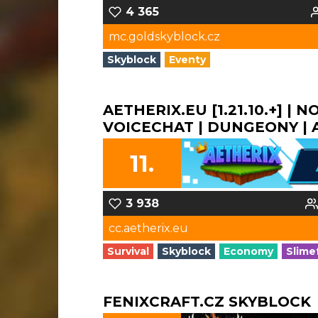
4 365
mc.goldskyblock.cz
Skyblock
Eventy
AETHERIX.EU [1.21.10.+] | 
VOICECHAT | DUNGEONY | A 
11.
3 938
cc.aetherix.eu
Survival
Skyblock
Economy
Slime
FENIXCRAFT.CZ SKYBLOCK