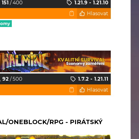
151
/ 400
1.21.9 - 1.21.10
Hlasovat
nomy
92
/ 500
1.7.2 - 1.21.11
Hlasovat
AL/ONEBLOCK/RPG - PIRÁTSKÝ