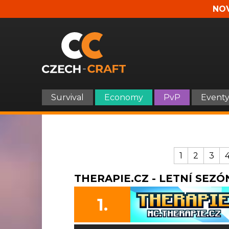
NOV
Survival
Economy
PvP
Event
1
2
3
THERAPIE.CZ - LETNÍ SEZÓN
1.