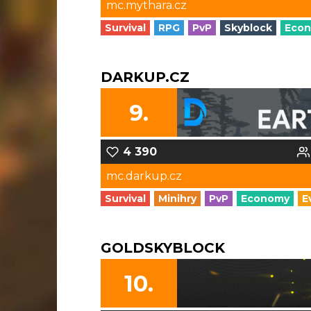
mc.mythara.cz
Survival
RPG
PvP
Skyblock
Eco
DARKUP.CZ
9.
4 390
mc.darkup.cz
Survival
Minihry
PvP
Economy
E
GOLDSKYBLOCK
10.