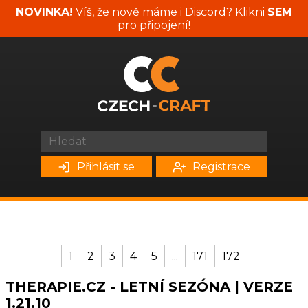
NOVINKA!
Víš, že nově máme i Discord? Klikni
SEM
pro připojení!
Přihlásit se
Registrace
1
2
3
4
5
...
171
172
THERAPIE.CZ - LETNÍ SEZÓNA | VERZE
1.21.10