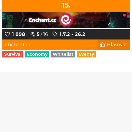
15.
1 898
5
/ 16
1.7.2 - 26.2
enchant.cz
Hlasovat
Survival
Economy
Whitelist
Eventy
1
2
3
4
5
...
171
172
© Czech-Craft.eu 2011 - 2026
Operated & Developed by
Speedy11CZ
API
KONTAKT A FAQ
OOU
DISCORD