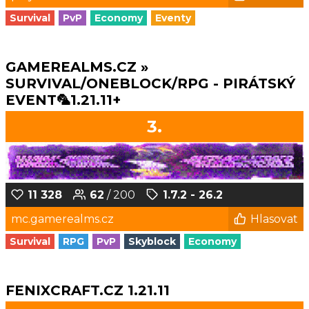
Survival
PvP
Economy
Eventy
GAMEREALMS.CZ »
SURVIVAL/ONEBLOCK/RPG - PIRÁTSKÝ
EVENT🦜1.21.11+
3.
11 328
62
/ 200
1.7.2 - 26.2
mc.gamerealms.cz
Hlasovat
Survival
RPG
PvP
Skyblock
Economy
FENIXCRAFT.CZ 1.21.11