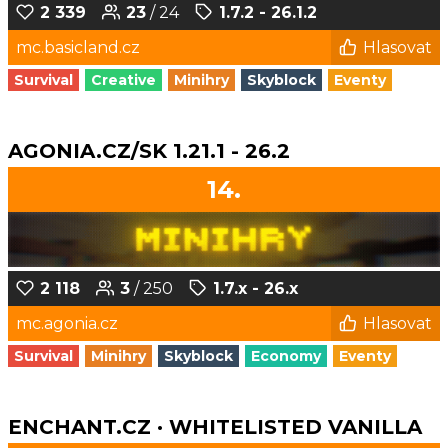
2 339
23
/ 24
1.7.2 - 26.1.2
mc.basicland.cz
Hlasovat
Survival
Creative
Minihry
Skyblock
Eventy
AGONIA.CZ/SK 1.21.1 - 26.2
14.
2 118
3
/ 250
1.7.x - 26.x
mc.agonia.cz
Hlasovat
Survival
Minihry
Skyblock
Economy
Eventy
ENCHANT.CZ · WHITELISTED VANILLA