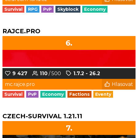
Survival
RPG
PvP
Skyblock
Economy
RAJCE.PRO
6.
9 427
110
/ 500
1.7.2 - 26.2
mc.rajce.pro
Hlasovat
Survival
PvP
Economy
Factions
Eventy
CZECH-SURVIVAL 1.21.11
7.