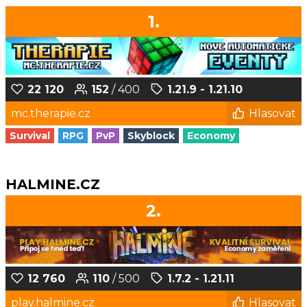
1.
22 120
152
/ 400
1.21.9 - 1.21.10
mc.therapie.cz
Hlasovat
Survival
RPG
PvP
Skyblock
Economy
HALMINE.CZ
2.
12 760
110
/ 500
1.7.2 - 1.21.11
play.halmine.cz
Hlasovat