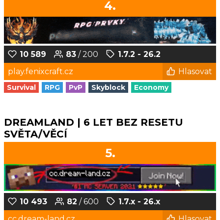
4.
10 589
83
/ 200
1.7.2 - 26.2
play.fenixcraft.cz
Hlasovat
Survival
RPG
PvP
Skyblock
Economy
DREAMLAND | 6 LET BEZ RESETU
SVĚTA/VĚCÍ
5.
10 493
82
/ 600
1.7.x - 26.x
cc.dream-land.cz
Hlasovat