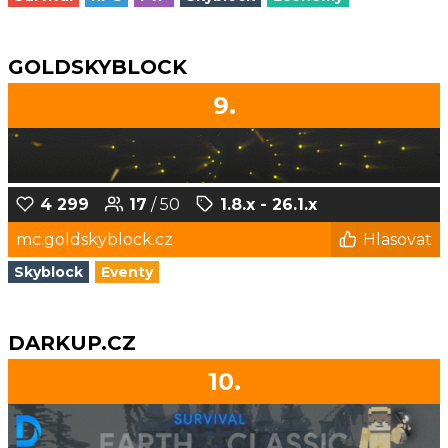
GOLDSKYBLOCK
9.
4 299
17
/ 50
1.8.x - 26.1.x
mc.goldskyblock.cz
Hlasovat
Skyblock
Eventy
DARKUP.CZ
10.