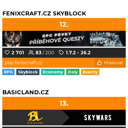
FENIXCRAFT.CZ SKYBLOCK
12.
2 701
83
/ 200
1.7.2 - 26.2
play.fenixcraft.cz
Hlasovat
RPG
Skyblock
Economy
Doly
Eventy
BASICLAND.CZ
13.