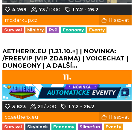
4 269
73
/ 1000
1.7.2 - 26.2
mc.darkup.cz
Hlasovat
Survival
Minihry
PvP
Economy
Eventy
AETHERIX.EU [1.21.10.+] | NOVINKA:
/FREEVIP (VIP ZDARMA) | VOICECHAT |
DUNGEONY | A DALŠÍ...
11.
3 823
21
/ 200
1.7.2 - 26.2
cc.aetherix.eu
Hlasovat
Survival
Skyblock
Economy
Slimefun
Eventy