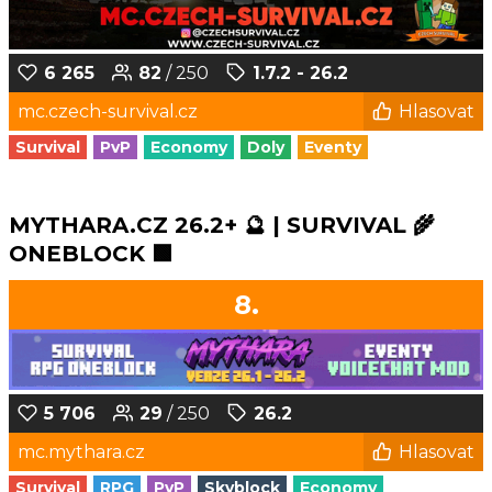
6 265
82
/ 250
1.7.2 - 26.2
mc.czech-survival.cz
Hlasovat
Survival
PvP
Economy
Doly
Eventy
MYTHARA.CZ 26.2+ 🔮 | SURVIVAL 🌾
ONEBLOCK 🟩
8.
5 706
29
/ 250
26.2
mc.mythara.cz
Hlasovat
Survival
RPG
PvP
Skyblock
Economy